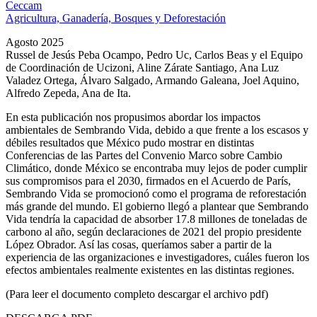
Ceccam
Agricultura, Ganadería, Bosques y Deforestación
Agosto 2025
Russel de Jesús Peba Ocampo, Pedro Uc, Carlos Beas y el Equipo
de Coordinación de Ucizoni, Aline Zárate Santiago, Ana Luz
Valadez Ortega, Álvaro Salgado, Armando Galeana, Joel Aquino,
Alfredo Zepeda, Ana de Ita.
En esta publicación nos propusimos abordar los impactos
ambientales de Sembrando Vida, debido a que frente a los escasos y
débiles resultados que México pudo mostrar en distintas
Conferencias de las Partes del Convenio Marco sobre Cambio
Climático, donde México se encontraba muy lejos de poder cumplir
sus compromisos para el 2030, firmados en el Acuerdo de París,
Sembrando Vida se promocionó como el programa de reforestación
más grande del mundo. El gobierno llegó a plantear que Sembrando
Vida tendría la capacidad de absorber 17.8 millones de toneladas de
carbono al año, según declaraciones de 2021 del propio presidente
López Obrador. Así las cosas, queríamos saber a partir de la
experiencia de las organizaciones e investigadores, cuáles fueron los
efectos ambientales realmente existentes en las distintas regiones.
(Para leer el documento completo descargar el archivo pdf)