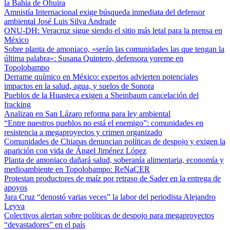
la Bahía de Ohuira
Amnistía Internacional exige búsqueda inmediata del defensor
ambiental José Luis Silva Andrade
ONU-DH: Veracruz sigue siendo el sitio más letal para la prensa en
México
Sobre planta de amoniaco, «serán las comunidades las que tengan la
última palabra»: Susana Quintero, defensora yoreme en
Topolobampo
Derrame químico en México: expertos advierten potenciales
impactos en la salud, agua, y suelos de Sonora
Pueblos de la Huasteca exigen a Sheinbaum cancelación del
fracking
Analizan en San Lázaro reforma para ley ambiental
“Entre nuestros pueblos no está el enemigo”: comunidades en
resistencia a megaproyectos y crimen organizado
Comunidades de Chiapas denuncian políticas de despojo y exigen la
aparición con vida de Ángel Jiménez López
Planta de amoniaco dañará salud, soberanía alimentaria, economía y
medioambiente en Topolobampo: ReNaCER
Protestan productores de maíz por retraso de Sader en la entrega de
apoyos
Jara Cruz “denostó varias veces” la labor del periodista Alejandro
Leyva
Colectivos alertan sobre políticas de despojo para megaproyectos
“devastadores” en el país