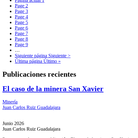
Página actual
1
Page
2
Page
3
Page
4
Page
5
Page
6
Page
7
Page
8
Page
9
…
Siguiente página
Siguiente >
Última página
Último »
Publicaciones recientes
El caso de la minera San Xavier
Minería
Juan Carlos Ruiz Guadalajara
Junio 2026
Juan Carlos Ruiz Guadalajara