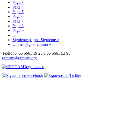
Page
3
Page
4
Page
5
Page
6
Page
7
Page
8
Page
9
…
Siguiente página
Siguiente >
Última página
Último »
Teléfono: 55 5661 19 25 y 55 5661 53 98
ceccam@ceccam.org