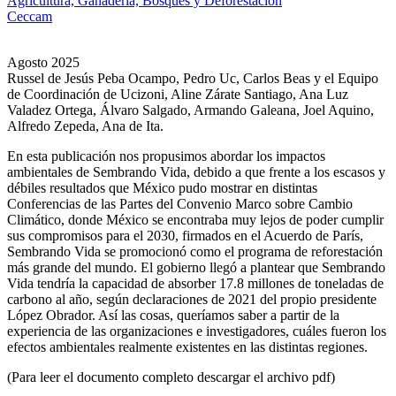
Agricultura, Ganadería, Bosques y Deforestación
Ceccam
Agosto 2025
Russel de Jesús Peba Ocampo, Pedro Uc, Carlos Beas y el Equipo
de Coordinación de Ucizoni, Aline Zárate Santiago, Ana Luz
Valadez Ortega, Álvaro Salgado, Armando Galeana, Joel Aquino,
Alfredo Zepeda, Ana de Ita.
En esta publicación nos propusimos abordar los impactos
ambientales de Sembrando Vida, debido a que frente a los escasos y
débiles resultados que México pudo mostrar en distintas
Conferencias de las Partes del Convenio Marco sobre Cambio
Climático, donde México se encontraba muy lejos de poder cumplir
sus compromisos para el 2030, firmados en el Acuerdo de París,
Sembrando Vida se promocionó como el programa de reforestación
más grande del mundo. El gobierno llegó a plantear que Sembrando
Vida tendría la capacidad de absorber 17.8 millones de toneladas de
carbono al año, según declaraciones de 2021 del propio presidente
López Obrador. Así las cosas, queríamos saber a partir de la
experiencia de las organizaciones e investigadores, cuáles fueron los
efectos ambientales realmente existentes en las distintas regiones.
(Para leer el documento completo descargar el archivo pdf)