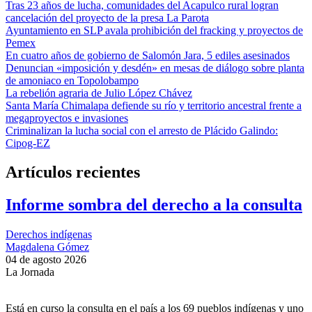
Tras 23 años de lucha, comunidades del Acapulco rural logran
cancelación del proyecto de la presa La Parota
Ayuntamiento en SLP avala prohibición del fracking y proyectos de
Pemex
En cuatro años de gobierno de Salomón Jara, 5 ediles asesinados
Denuncian «imposición y desdén» en mesas de diálogo sobre planta
de amoniaco en Topolobampo
La rebelión agraria de Julio López Chávez
Santa María Chimalapa defiende su río y territorio ancestral frente a
megaproyectos e invasiones
Criminalizan la lucha social con el arresto de Plácido Galindo:
Cipog-EZ
Artículos recientes
Informe sombra del derecho a la consulta
Derechos indígenas
Magdalena Gómez
04 de agosto 2026
La Jornada
Está en curso la consulta en el país a los 69 pueblos indígenas y uno