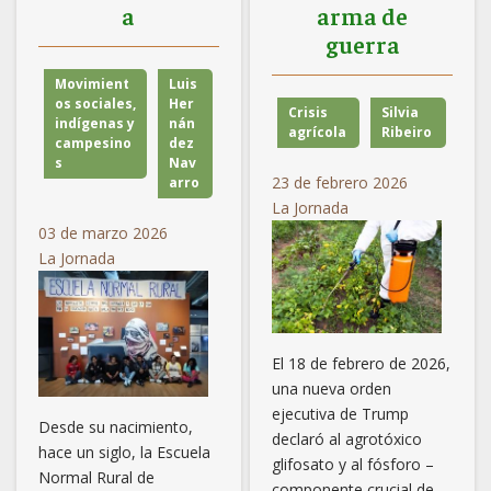
Tras 23 años de lucha, comunidades del Acapulco rural
a
arma de
logran cancelación del proyecto de la presa La Parota
guerra
Ayuntamiento en SLP avala prohibición del fracking y
Movimient
Luis
proyectos de Pemex
os sociales,
Her
Crisis
Silvia
indígenas y
nán
agrícola
Ribeiro
campesino
dez
En cuatro años de gobierno de Salomón Jara, 5 ediles
s
Nav
asesinados
23 de febrero 2026
arro
La Jornada
Denuncian «imposición y desdén» en mesas de diálogo
03 de marzo 2026
sobre planta de amoniaco en Topolobampo
La Jornada
La rebelión agraria de Julio López Chávez
Santa María Chimalapa defiende su río y territorio
El 18 de febrero de 2026,
ancestral frente a megaproyectos e invasiones
una nueva orden
ejecutiva de Trump
Criminalizan la lucha social con el arresto de Plácido
Desde su nacimiento,
declaró al agrotóxico
Galindo: Cipog-EZ
hace un siglo, la Escuela
glifosato y al fósforo –
Normal Rural de
componente crucial de