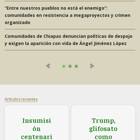
“Entre nuestros pueblos no está el enemigo”:
comunidades en resistencia a megaproyectos y crimen
organizado
Comunidades de Chiapas denuncian políticas de despojo
y exigen la aparición con vida de Ángel Jiménez López
Planta de amoniaco dañará salud, soberanía alimentaria,
economía y medioambiente en Topolobampo: ReNaCER
Protestan productores de maíz por retraso de Sader en
la entrega de apoyos
Jara Cruz “denostó varias veces” la labor del periodista
Artículos recientes
Alejandro Leyva
Insumisi
Trump,
Colectivos alertan sobre políticas de despojo para
ón
glifosato
megaproyectos “devastadores” en el país
centenari
como