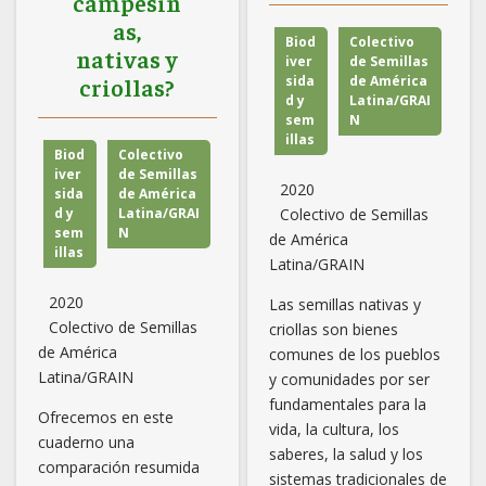
campesin
as,
Biod
Colectivo
nativas y
iver
de Semillas
criollas?
sida
de América
d y
Latina/GRAI
sem
N
illas
Biod
Colectivo
iver
de Semillas
2020
sida
de América
d y
Latina/GRAI
Colectivo de Semillas
sem
N
de América
illas
Latina/GRAIN
2020
Las semillas nativas y
Colectivo de Semillas
criollas son bienes
de América
comunes de los pueblos
Latina/GRAIN
y comunidades por ser
fundamentales para la
Ofrecemos en este
vida, la cultura, los
cuaderno una
saberes, la salud y los
comparación resumida
sistemas tradicionales de