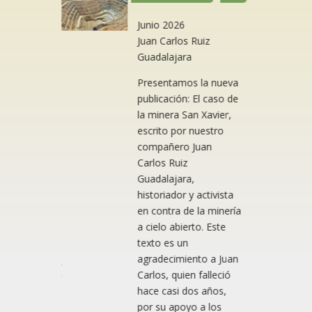
indígen
as
Junio 2026
Juan Carlos Ruiz
Guadalajara
López
Presentamos la nueva
publicación: El caso de
hos
la minera San Xavier,
escrito por nuestro
nos en las
compañero Juan
nes de
Carlos Ruiz
Guadalajara,
este
historiador y activista
 descarga
en contra de la minería
df)
a cielo abierto. Este
texto es un
SCARGA PDF
agradecimiento a Juan
ticulturalismo y
Carlos, quien falleció
ltietnicidad.pdf
hace casi dos años,
por su apoyo a los