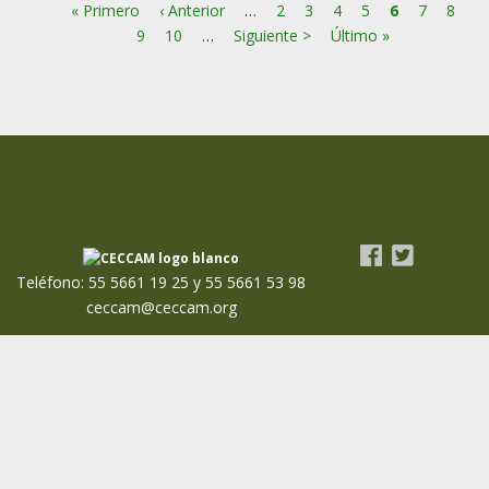
Primera
« Primero
Página
‹ Anterior
…
Page
2
Page
3
Page
4
Page
5
Página
6
Page
7
Page
8
Pa
Paginación
página
9
anterior
Page
10
…
Siguiente
Siguiente >
Última
Último »
actual
página
página
Teléfono: 55 5661 19 25 y 55 5661 53 98
ceccam@ceccam.org