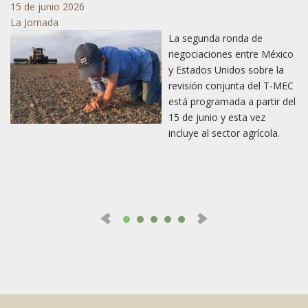
15 de junio 2026
Pr
La Jornada
La segunda ronda de
negociaciones entre México
ial
y Estados Unidos sobre la
revisión conjunta del T-MEC
l
está programada a partir del
15 de junio y esta vez
incluye al sector agrícola.
bl
,
Se
pr
el