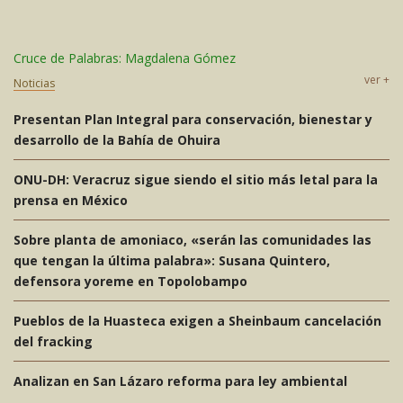
ambición inmobiliaria
Cruce de Palabras: Magdalena Gómez
Fracking en México: estudio advierte los impactos en el
agua y territorios para más de 6 millones de personas
ver +
Noticias
Presentan Plan Integral para conservación, bienestar y
desarrollo de la Bahía de Ohuira
ONU-DH: Veracruz sigue siendo el sitio más letal para la
prensa en México
Sobre planta de amoniaco, «serán las comunidades las
que tengan la última palabra»: Susana Quintero,
defensora yoreme en Topolobampo
Pueblos de la Huasteca exigen a Sheinbaum cancelación
del fracking
Analizan en San Lázaro reforma para ley ambiental