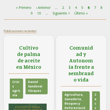
Primera
« Primero
Página
‹ Anterior
…
Page
2
Page
3
Page
4
Page
5
Página
6
Page
7
Page
8
Pa
Paginación
página
9
anterior
Page
10
…
Siguiente
Siguiente >
Última
Último »
actual
página
página
Publicaciones recientes
Cultivo
Comunid
de palma
ad y
de aceite
Autonom
en México
ía frente a
sembrand
o vida
Crisi
Daniel
s
Sandoval
agríc
Vázquez
Agricultura,
C
ola
Ganadería,
e
Bosques y
c
Deforestació
c