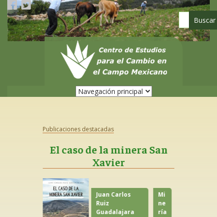
Pasar
al
contenido
principal
Publicaciones destacadas
El caso de la minera San
Cero
ismo y
Xavier
Crónicas
dad
m
Juan Carlos
Mi
Ruiz
ne
Derech
Guadalajara
ría
os