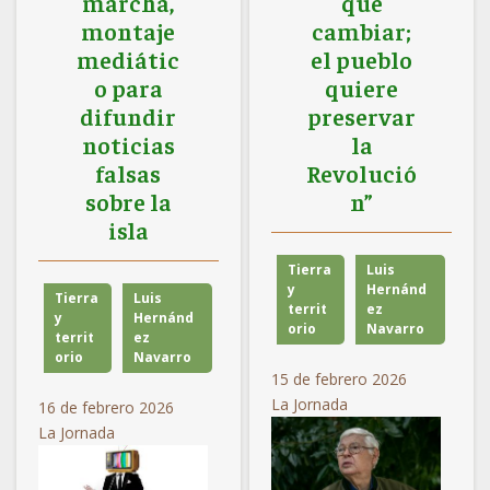
marcha,
que
del fracking
montaje
cambiar;
mediátic
el pueblo
Analizan en San Lázaro reforma para ley ambiental
o para
quiere
“Entre nuestros pueblos no está el enemigo”:
difundir
preservar
comunidades en resistencia a megaproyectos y crimen
noticias
la
organizado
falsas
Revolució
sobre la
n”
Comunidades de Chiapas denuncian políticas de despojo
isla
y exigen la aparición con vida de Ángel Jiménez López
Tierra
Luis
y
Hernánd
Tierra
Luis
territ
ez
y
Hernánd
orio
Navarro
territ
ez
orio
Navarro
15 de febrero 2026
La Jornada
16 de febrero 2026
La Jornada