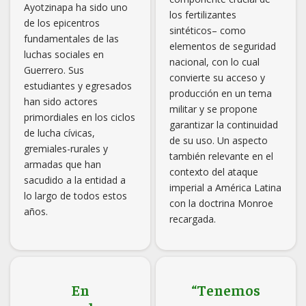
Comienza diálogo con pueblos indígenas sobre la planta
Ayotzinapa ha sido uno
los fertilizantes
de amoniaco en Sinaloa
de los epicentros
sintéticos– como
fundamentales de las
elementos de seguridad
Oxcum, amenazada por la minería, un gasoducto y la
luchas sociales en
nacional, con lo cual
ambición inmobiliaria
Guerrero. Sus
convierte su acceso y
estudiantes y egresados
producción en un tema
Fracking en México: estudio advierte los impactos en el
han sido actores
militar y se propone
agua y territorios para más de 6 millones de personas
primordiales en los ciclos
garantizar la continuidad
de lucha cívicas,
de su uso. Un aspecto
Presentan Plan Integral para conservación, bienestar y
gremiales-rurales y
también relevante en el
desarrollo de la Bahía de Ohuira
armadas que han
contexto del ataque
sacudido a la entidad a
imperial a América Latina
ONU-DH: Veracruz sigue siendo el sitio más letal para la
lo largo de todos estos
con la doctrina Monroe
prensa en México
años.
recargada.
Sobre planta de amoniaco, «serán las comunidades las
que tengan la última palabra»: Susana Quintero,
defensora yoreme en Topolobampo
En
“Tenemos
Pueblos de la Huasteca exigen a Sheinbaum cancelación