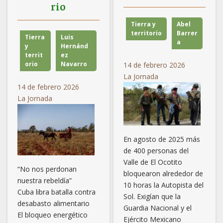
rio
Tierra y
Abel
territorio
Barrer
Tierra
Luis
a
y
Hernánd
territ
ez
orio
Navarro
14 de febrero 2026
La Jornada
14 de febrero 2026
La Jornada
En agosto de 2025 más
de 400 personas del
Valle de El Ocotito
“No nos perdonan
bloquearon alrededor de
nuestra rebeldía”
10 horas la Autopista del
Cuba libra batalla contra
Sol. Exigían que la
desabasto alimentario
Guardia Nacional y el
El bloqueo energético
Ejército Mexicano