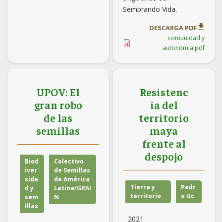
Sembrando Vida.
DESCARGA PDF
comunidad y
autonomia.pdf
UPOV: El
Resistenc
gran robo
ia del
de las
territorio
semillas
maya
frente al
despojo
Biod
Colectivo
iver
de Semillas
sida
de América
Tierra y
Pedr
d y
Latina/GRAI
territorio
o Uc
sem
N
illas
2021