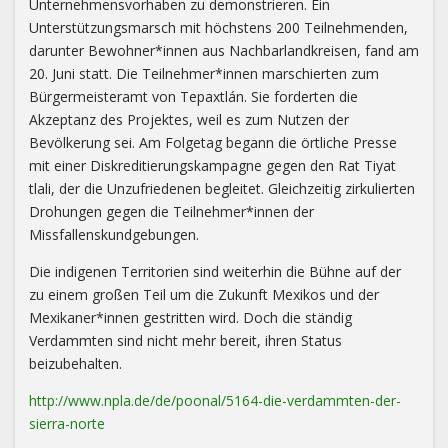
Unternehmensvorhaben zu demonstrieren. Ein
Unterstützungsmarsch mit höchstens 200 Teilnehmenden,
darunter Bewohner*innen aus Nachbarlandkreisen, fand am
20. Juni statt. Die Teilnehmer*innen marschierten zum
Bürgermeisteramt von Tepaxtlán. Sie forderten die
Akzeptanz des Projektes, weil es zum Nutzen der
Bevölkerung sei. Am Folgetag begann die örtliche Presse
mit einer Diskreditierungskampagne gegen den Rat Tiyat
tlali, der die Unzufriedenen begleitet. Gleichzeitig zirkulierten
Drohungen gegen die Teilnehmer*innen der
Missfallenskundgebungen.
Die indigenen Territorien sind weiterhin die Bühne auf der
zu einem großen Teil um die Zukunft Mexikos und der
Mexikaner*innen gestritten wird. Doch die ständig
Verdammten sind nicht mehr bereit, ihren Status
beizubehalten.
http://www.npla.de/de/poonal/5164-die-verdammten-der-
sierra-norte