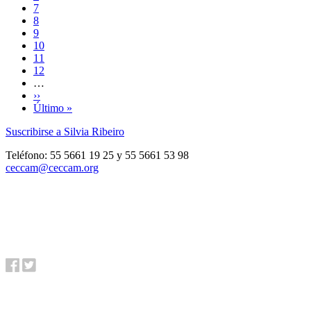
Page
7
Página
8
actual
Page
9
Page
10
Page
11
Page
12
…
Siguiente
››
página
Última
Último »
página
Suscribirse a Silvia Ribeiro
Teléfono: 55 5661 19 25 y 55 5661 53 98
ceccam@ceccam.org