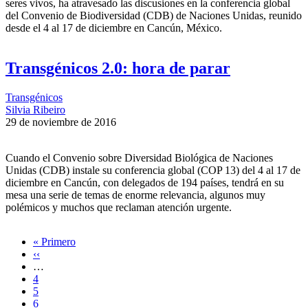
seres vivos, ha atravesado las discusiones en la conferencia global
del Convenio de Biodiversidad (CDB) de Naciones Unidas, reunido
desde el 4 al 17 de diciembre en Cancún, México.
Transgénicos 2.0: hora de parar
Transgénicos
Silvia Ribeiro
29 de noviembre de 2016
Cuando el Convenio sobre Diversidad Biológica de Naciones
Unidas (CDB) instale su conferencia global (COP 13) del 4 al 17 de
diciembre en Cancún, con delegados de 194 países, tendrá en su
mesa una serie de temas de enorme relevancia, algunos muy
polémicos y muchos que reclaman atención urgente.
Primera
« Primero
página
Página
‹‹
Paginación
anterior
…
Page
4
Page
5
Page
6