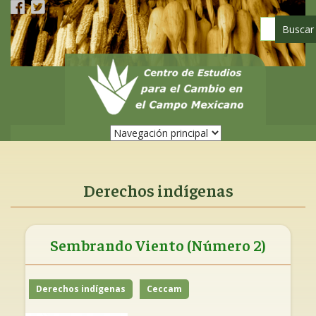
Pasar
al
contenido
principal
Derechos indígenas
Sembrando Viento (Número 2)
Derechos indígenas
Ceccam