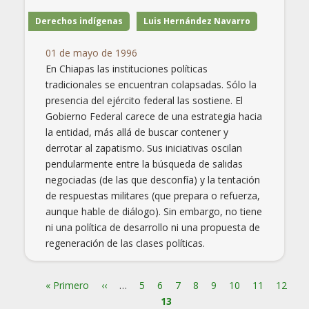
Derechos indígenas
Luis Hernández Navarro
01 de mayo de 1996
En Chiapas las instituciones políticas
tradicionales se encuentran colapsadas. Sólo la
presencia del ejército federal las sostiene. El
Gobierno Federal carece de una estrategia hacia
la entidad, más allá de buscar contener y
derrotar al zapatismo. Sus iniciativas oscilan
pendularmente entre la búsqueda de salidas
negociadas (de las que desconfía) y la tentación
de respuestas militares (que prepara o refuerza,
aunque hable de diálogo). Sin embargo, no tiene
ni una política de desarrollo ni una propuesta de
regeneración de las clases políticas.
Primera
« Primero
Página
‹‹
…
Page
5
Page
6
Page
7
Page
8
Page
9
Page
10
Page
11
Page
12
Pá
Paginación
página
anterior
13
ac