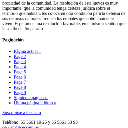
propiedad de la comunidad. La resolución de este jueves es muy
importante, que la comunidad tenga certeza jurídica sobre el
territorio que habitan, les coloca en otra condición para la defensa de
sus recursos naturales frente a los embates que cotidianamente
viven. Esperamos una resolución favorable, en el mismo sentido que
la se dió el año pasado.
Paginación
Página actual
1
Page
2
Page
3
Page
4
Page
5
Page
6
Page
7
Page
8
Page
9
Siguiente página
››
Última página
Último »
Suscribirse a Ceccam
Teléfono: 55 5661 19 25 y 55 5661 53 98
ceccam@ceccam.org