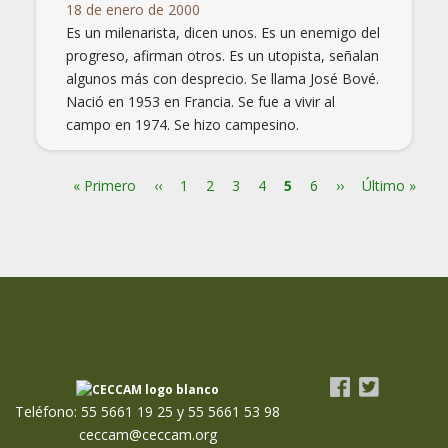
18 de enero de 2000
Es un milenarista, dicen unos. Es un enemigo del
progreso, afirman otros. Es un utopista, señalan
algunos más con desprecio. Se llama José Bové.
Nació en 1953 en Francia. Se fue a vivir al
campo en 1974. Se hizo campesino.
Primera
« Primero
Página
‹‹
Page
1
Page
2
Page
3
Page
4
Página
5
Page
6
Siguiente
››
Última
Último »
Paginación
página
anterior
actual
página
página
Teléfono: 55 5661 19 25 y 55 5661 53 98
ceccam@ceccam.org