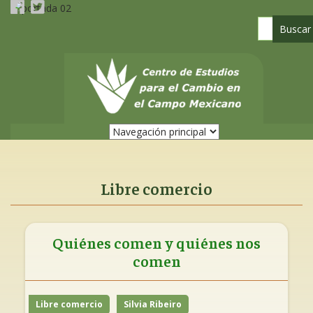
Pasar
al
contenido
principal
Libre comercio
Quiénes comen y quiénes nos
comen
Libre comercio
Silvia Ribeiro