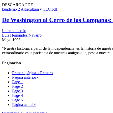
DESCARGA PDF
kuaderno 2 Agricultura y TLC.pdf
De Washington al Cerro de las Campanas:
Libre comercio
Luis Hernández Navarro
Mayo 1993
"Nuestra historia, a partir de la independencia, es la historia de nuest
extraordinario es la paciencia de nuestros amigos que, pese a nuestra in
Paginación
Primera página
« Primero
Página anterior
‹‹
Page
1
Page
2
Page
3
Page
4
Page
5
Página actual
6