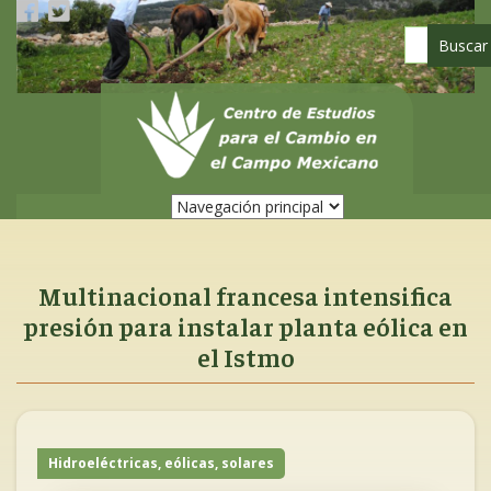
Pasar
al
contenido
principal
Multinacional francesa intensifica
presión para instalar planta eólica en
el Istmo
Hidroeléctricas, eólicas, solares