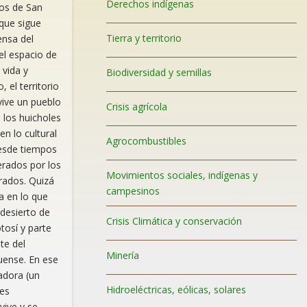
Derechos indígenas
os de San
que sigue
Tierra y territorio
ensa del
el espacio de
 vida y
Biodiversidad y semillas
 el territorio
vive un pueblo
Crisis agrícola
 los huicholes
en lo cultural
Agrocombustibles
esde tiempos
rados por los
Movimientos sociales, indígenas y
grados. Quizá
campesinos
a en lo que
desierto de
Crisis Climática y conservación
tosí y parte
te del
Minería
uense. En ese
dora (un
Hidroeléctricas, eólicas, solares
des
vive y se