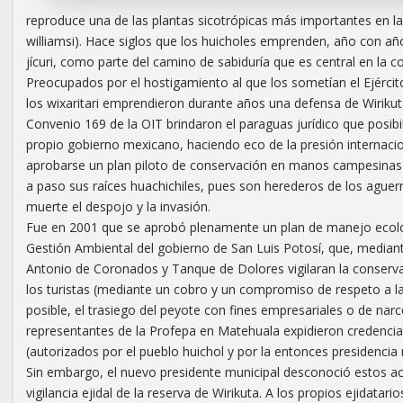
reproduce una de las plantas sicotrópicas más importantes en la 
williamsi). Hace siglos que los huicholes emprenden, año con año
jícuri, como parte del camino de sabiduría que es central en la c
Preocupados por el hostigamiento al que los sometían el Ejército 
los wixaritari emprendieron durante años una defensa de Wirikuta 
Convenio 169 de la OIT brindaron el paraguas jurídico que posibi
propio gobierno mexicano, haciendo eco de la presión internacio
aprobarse un plan piloto de conservación en manos campesinas)
a paso sus raíces huachichiles, pues son herederos de los aguerr
muerte el despojo y la invasión.
Fue en 2001 que se aprobó plenamente un plan de manejo ecoló
Gestión Ambiental del gobierno de San Luis Potosí, que, mediant
Antonio de Coronados y Tanque de Dolores vigilaran la conservaci
los turistas (mediante un cobro y un compromiso de respeto a la 
posible, el trasiego del peyote con fines empresariales o de nar
representantes de la Profepa en Matehuala expidieron credencia
(autorizados por el pueblo huichol y por la entonces presidencia
Sin embargo, el nuevo presidente municipal desconoció estos 
vigilancia ejidal de la reserva de Wirikuta. A los propios ejidatar