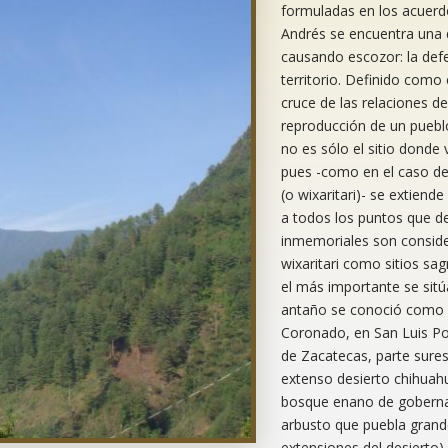
formuladas en los acuerd
Andrés se encuentra una 
causando escozor: la def
territorio. Definido como 
cruce de las relaciones de
reproducción de un pueblo,
no es sólo el sitio donde 
pues -como en el caso de
(o wixaritari)- se extiende 
a todos los puntos que d
inmemoriales son conside
wixaritari como sitios sa
el más importante se sitú
antaño se conoció como 
Coronado, en San Luis Po
de Zacatecas, parte sures
extenso desierto chihuah
bosque enano de goberna
arbusto que puebla gran
extensiones del desierto) 