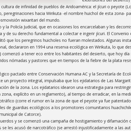
cultura de infinidad de pueblos de Aridoamérica: el jícuri o peyote (
, peregrinaciones hacia Wirikuta -el nombre huichol de esta zona- pa
osmovisión wixaritari del mundo.
y la Policía Judicial, que en ocasiones los encarcelaban y les decomisa
y de su derecho fundamental a colectar e ingerir jícuri. El Convenio 
litó que los peregrinos huicholes no fueran molestados. Algunas insta
nal, declararon en 1994 una reserva ecológica en Wirikuta, lo que de
 comenzó a tener eco entre los habitantes del desierto, que hoy dí
idos nómadas y pastores que en tiempos de la fiebre de la plata resi
gico pactado entre Conservación Humana AC y la Secretaría de Ecol
e un proyecto integral, impulsaba que los ejidatarios de Las Margari
ón de la zona. Los ejidatarios idearon una estrategia para restringi
zona, explícito en un reglamento), al tiempo de erradicar, en la medi
cotráfico (corre el rumor en la zona de que el peyote ya fue patentado
les de guardias ecológicos a los promotores comunitarios huachichil
 municipal de Catorce).
acuerdos y se comenzó una campaña de hostigamiento y difamación c
ios se les acusó de narcotráfico (se arrestó injustificadamente a las au