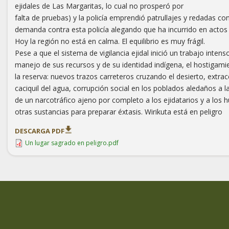
ejidales de Las Margaritas, lo cual no prosperó por
falta de pruebas) y la policía emprendió patrullajes y redadas con
demanda contra esta policía alegando que ha incurrido en actos d
Hoy la región no está en calma. El equilibrio es muy frágil.
Pese a que el sistema de vigilancia ejidal inició un trabajo inten
manejo de sus recursos y de su identidad indígena, el hostigam
la reserva: nuevos trazos carreteros cruzando el desierto, extra
caciquil del agua, corrupción social en los poblados aledaños a la
de un narcotráfico ajeno por completo a los ejidatarios y a los
otras sustancias para preparar éxtasis. Wirikuta está en peligro
DESCARGA PDF
Un lugar sagrado en peligro.pdf