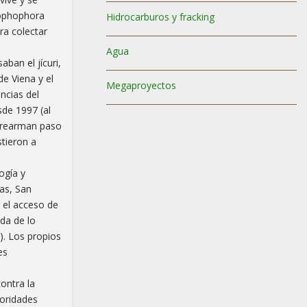
Lophophora
Hidrocarburos y fracking
ra colectar
Agua
ban el jícuri,
de Viena y el
Megaproyectos
ncias del
sde 1997 (al
a rearman paso
stieron a
ogía y
tas, San
r el acceso de
da de lo
). Los propios
es
ontra la
toridades