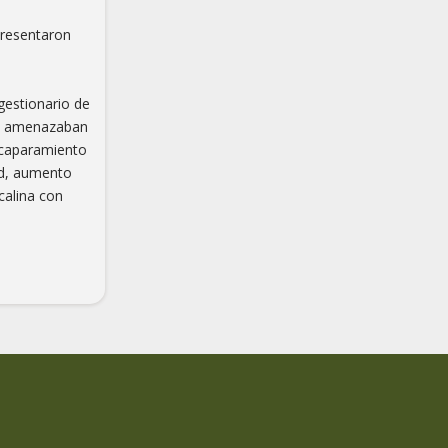
 presentaron
ogestionario de
tes amenazaban
 acaparamiento
dad, aumento
calina con