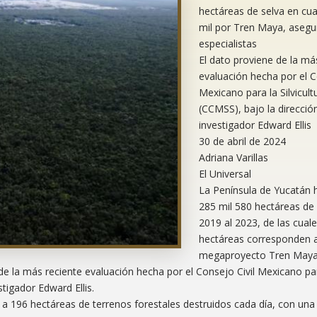
hectáreas de selva en cua
mil por Tren Maya, asegu
especialistas
El dato proviene de la má
evaluación hecha por el C
Mexicano para la Silvicult
(CCMSS), bajo la dirección
investigador Edward Ellis
30 de abril de 2024
Adriana Varillas
El Universal
La Península de Yucatán 
285 mil 580 hectáreas de 
2019 al 2023, de las cuale
hectáreas corresponden a
megaproyecto Tren Maya,
e la más reciente evaluación hecha por el Consejo Civil Mexicano pa
stigador Edward Ellis.
y a 196 hectáreas de terrenos forestales destruidos cada día, con una