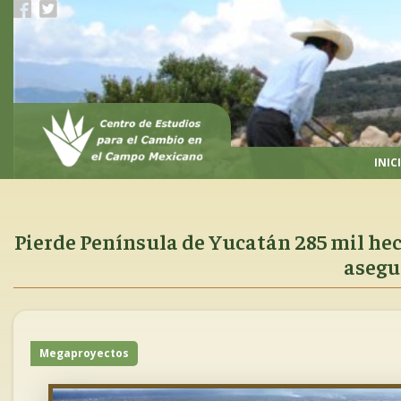
Pasar
al
contenido
principal
INIC
Pierde Península de Yucatán 285 mil hec
asegu
Megaproyectos