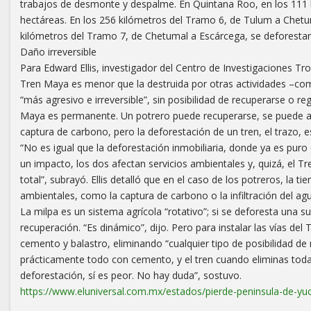
trabajos de desmonte y despalme. En Quintana Roo, en los 111 
hectáreas. En los 256 kilómetros del Tramo 6, de Tulum a Chetum
kilómetros del Tramo 7, de Chetumal a Escárcega, se deforestar
Daño irreversible
Para Edward Ellis, investigador del Centro de Investigaciones Tr
Tren Maya es menor que la destruida por otras actividades –co
“más agresivo e irreversible”, sin posibilidad de recuperarse o 
Maya es permanente. Un potrero puede recuperarse, se puede ab
captura de carbono, pero la deforestación de un tren, el trazo, 
“No es igual que la deforestación inmobiliaria, donde ya es pur
un impacto, los dos afectan servicios ambientales y, quizá, el 
total”, subrayó. Ellis detalló que en el caso de los potreros, la 
ambientales, como la captura de carbono o la infiltración del agua
La milpa es un sistema agrícola “rotativo”; si se deforesta una 
recuperación. “Es dinámico”, dijo. Pero para instalar las vías del
cemento y balastro, eliminando “cualquier tipo de posibilidad de 
prácticamente todo con cemento, y el tren cuando eliminas toda 
deforestación, sí es peor. No hay duda”, sostuvo.
https://www.eluniversal.com.mx/estados/pierde-peninsula-de-y