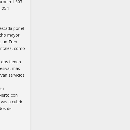
aron mil 607
s 254
estada por el
ucho mayor,
de un Tren
entales, como
 dos tienen
resiva, más
rvan servicios
su
bierto con
vas a cubrir
ados de