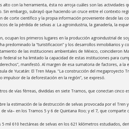
ás alto con la herramienta, ésta no arroja cuáles son las actividades 
. Sin embargo, subrayó que haciendo un cruce entre el contexto regio
 de corte científico y la propia información proveniente desde las 
ricos de la pérdida de selvas a: La agroindustria, la ganadería, la expa
 ocupan los primeros lugares en la producción agroindustrial de so
predominado la “turistificacion” y los desarrollos inmobiliarios y c
itamiento de las instituciones ambientales de México, coincidieron Ma
 federal se ha limitado la capacidad de estas instituciones para cump
s derechos”, manifestó. Al margen de esa sumatoria de factores, a la 
nsula de Yucatán: El Tren Maya. “La construcción del megaproyecto T
impulsor de la deforestación en la región”, se expresó.
s de vías férreas, divididas en siete Tramos, que conectan cinco e
bre la estimación de la destrucción de selvas provocada por el Tren 
e vía– en los Tramos 5 y 6 de Quintana Roo; y el 7, que comparte 
as 5 mil 610 hectáreas de selvas en los 621 kilómetros estudiados, de