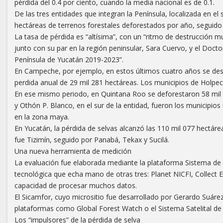
pérdida del 0.4 por ciento, cuando la media nacional es de 0.1.
De las tres entidades que integran la Península, localizada en e
hectáreas de terrenos forestales deforestados por año, seguido
La tasa de pérdida es “altísima”, con un “ritmo de destrucción m
junto con su par en la región peninsular, Sara Cuervo, y el Doctor
Península de Yucatán 2019-2023”.
En Campeche, por ejemplo, en estos últimos cuatro años se dest
perdida anual de 29 mil 281 hectáreas. Los municipios de Holpec
En ese mismo periodo, en Quintana Roo se deforestaron 58 mil 3
y Othón P. Blanco, en el sur de la entidad, fueron los municipio
en la zona maya.
En Yucatán, la pérdida de selvas alcanzó las 110 mil 077 hectáre
fue Tizimín, seguido por Panabá, Tekax y Sucilá.
Una nueva herramienta de medición
La evaluación fue elaborada mediante la plataforma Sistema de
tecnológica que echa mano de otras tres: Planet NICFI, Collect 
capacidad de procesar muchos datos.
El Sicamfor, cuyo micrositio fue desarrollado por Gerardo Suáre
plataformas como Global Forest Watch o el Sistema Satelital de 
Los “impulsores” de la pérdida de selva