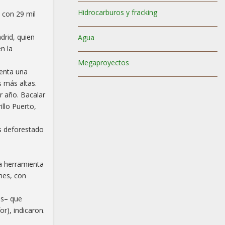
Hidrocarburos y fracking
 con 29 mil
drid, quien
Agua
n la
Megaproyectos
senta una
s más altas.
r año. Bacalar
illo Puerto,
ás deforestado
a herramienta
nes, con
ás– que
r), indicaron.