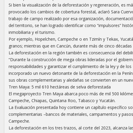
Si bien la visualización de la deforestación y regeneración, es m
provocado los cambios de cobertura forestal, aclaró Sara Cuervo
trabajo de campo realizado por esa organización, documentación
del territorio, se han logrado identificar como “impulsores” histó
inmobiliaria y el turismo.
Por ejemplo, Hopelchen, Campeche o en Tzimín y Tekax, Yucatán,
granos; mientras que en Cancún, durante más de cinco décadas ha 
La deforestación en la región también es consecuencia del debil
“Durante la construcción de mega obras lideradas por el gobierno
responsabilidades y garantizar el cumplimiento de la ley y de lo
incorporado un nuevo detonante de la deforestación en la Pení
sus obras complementarias y aledañas se convierten en un nuevo 
Tren Maya: 5 mil 610 hectáreas de selva deforestada
El megaproyecto Tren Maya abarca poco más de mil 500 kilómetro
Campeche, Chiapas, Quintana Roo, Tabasco y Yucatán.
La Evaluación presentada hoy contiene un capítulo específico so
complementarias –bancos de materiales, campamentos y pasos d
Campeche.
La deforestación en los tres trazos, al corte del 2023, alcanza l