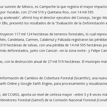
l sur sureste de México, es Campeche la que registra el mayor impacto
 por Yucatán, con 27 mil 519 y Quintana Roo, con 14 mil 595.
uy acelerado”, afirmó hoy el director ejecutivo del Consejo, Sergio Ma
 Ellis, presentó los resultados de la “Evaluación de la Deforestación e
ruyeron 117 mil 124 hectáreas de terrenos forestales, lo cual repre
hén, Candelaria, Carmen, Calakmul y Palizada registraron las pérdida
19 hectáreas de selvas, con una pérdida de 14 mil 595 hectáreas po
s más deforestados, junto con Cancún –en la zona norte– y Felipe Carr
as, con la destrucción anual de 27 mil 519 hectáreas. El municipio m
 Información de Cambios de Cobertura Forestal (Sicamfor), una nuev
Earth Online y Google Earth Engine, para procesamiento y visualizacio
z, del CCMSS, aporta un nivel de certeza mayor –entre 5 y 8 veces m
Monitoreo Forestal (Samof) de la Comisión Nacional Forestal (Conafo