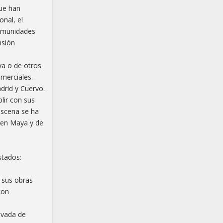
que han
nal, el
comunidades
nsión
ya o de otros
omerciales.
drid y Cuervo.
lir con sus
escena se ha
ren Maya y de
stados:
y sus obras
con
rivada de