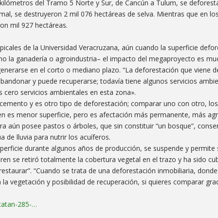
kilómetros del Tramo 5 Norte y Sur, de Cancún a Tulum, se deforest
al, se destruyeron 2 mil 076 hectáreas de selva. Mientras que en lo
on mil 927 hectáreas.
opicales de la Universidad Veracruzana, aún cuando la superficie defor
mo la ganadería o agroindustria– el impacto del megaproyecto es m
regenerarse en el corto o mediano plazo. “La deforestación que viene 
andonar y puede recuperarse; todavía tiene algunos servicios ambi
es cero servicios ambientales en esta zona».
o cemento y es otro tipo de deforestación; comparar uno con otro, los
Tren es menor superficie, pero es afectación más permanente, más ag
tierra aún posee pastos o árboles, que sin constituir “un bosque”, conse
 de lluvia para nutrir los acuíferos.
superficie durante algunos años de producción, se suspende y permite 
 Tren se retiró totalmente la cobertura vegetal en el trazo y ha sido cu
restaurar”. “Cuando se trata de una deforestación inmobiliaria, donde 
la vegetación y posibilidad de recuperación, si quieres comparar gr
ucatan-285-…