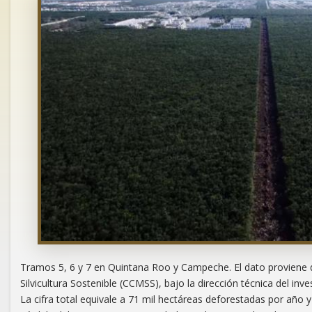
Tramos 5, 6 y 7 en Quintana Roo y Campeche. El dato proviene d
Silvicultura Sostenible (CCMSS), bajo la dirección técnica del inve
La cifra total equivale a 71 mil hectáreas deforestadas por año 