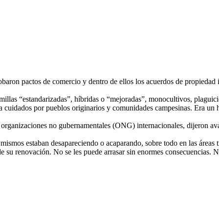
aron pactos de comercio y dentro de ellos los acuerdos de propiedad int
millas “estandarizadas”, híbridas o “mejoradas”, monocultivos, plaguici
ría cuidados por pueblos originarios y comunidades campesinas. Era u
e organizaciones no gubernamentales (ONG) internacionales, dijeron av
 mismos estaban desapareciendo o acaparando, sobre todo en las áreas tr
e su renovación. No se les puede arrasar sin enormes consecuencias. No