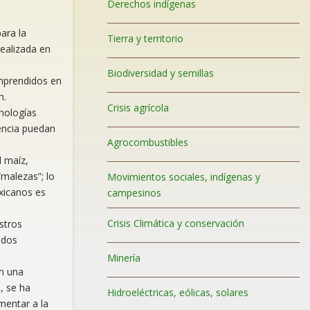
Derechos indígenas
ara la
Tierra y territorio
realizada en
Biodiversidad y semillas
mprendidos en
m.
Crisis agrícola
cnologías
encia puedan
Agrocombustibles
l maíz,
“malezas”; lo
Movimientos sociales, indígenas y
exicanos es
campesinos
Crisis Climática y conservación
stros
ados
Minería
en una
, se ha
Hidroeléctricas, eólicas, solares
mentar a la