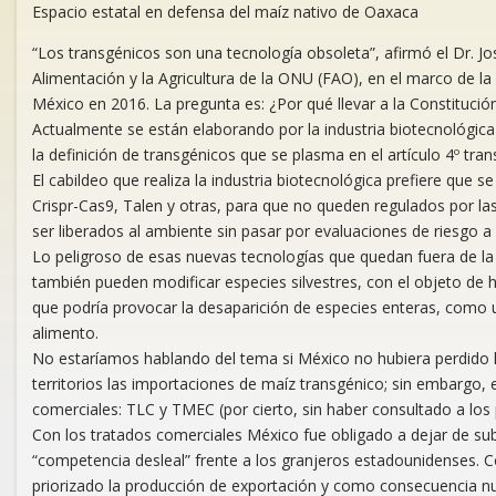
Espacio estatal en defensa del maíz nativo de Oaxaca
“Los transgénicos son una tecnología obsoleta”, afirmó el Dr. Jos
Alimentación y la Agricultura de la ONU (FAO), en el marco de la
México en 2016. La pregunta es: ¿Por qué llevar a la Constituci
Actualmente se están elaborando por la industria biotecnológ
la definición de transgénicos que se plasma en el artículo 4º tran
El cabildeo que realiza la industria biotecnológica prefiere que 
Crispr-Cas9, Talen y otras, para que no queden regulados por l
ser liberados al ambiente sin pasar por evaluaciones de riesgo a
Lo peligroso de esas nuevas tecnologías que quedan fuera de la
también pueden modificar especies silvestres, con el objeto de h
que podría provocar la desaparición de especies enteras, como u
alimento.
No estaríamos hablando del tema si México no hubiera perdido l
territorios las importaciones de maíz transgénico; sin embargo
comerciales: TLC y TMEC (por cierto, sin haber consultado a los 
Con los tratados comerciales México fue obligado a dejar de su
“competencia desleal” frente a los granjeros estadounidenses.
priorizado la producción de exportación y como consecuencia nue