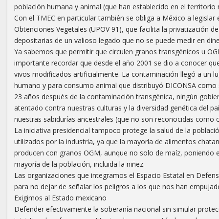
población humana y animal (que han establecido en el territorio 
Con el TMEC en particular también se obliga a México a legislar 
Obtenciones Vegetales (UPOV 91), que facilita la privatización d
depositarias de un valioso legado que no se puede medir en diner
Ya sabemos que permitir que circulen granos transgénicos u OGMs
importante recordar que desde el año 2001 se dio a conocer qu
vivos modificados artificialmente. La contaminación llegó a un 
humano y para consumo animal que distribuyó DICONSA como 
23 años después de la contaminación transgénica, ningún gobiern
atentado contra nuestras culturas y la diversidad genética del
nuestras sabidurías ancestrales (que no son reconocidas como ci
La iniciativa presidencial tampoco protege la salud de la pobla
utilizados por la industria, ya que la mayoría de alimentos chata
producen con granos OGM, aunque no solo de maíz, poniendo en
mayoría de la población, incluida la niñez.
Las organizaciones que integramos el Espacio Estatal en Defen
para no dejar de señalar los peligros a los que nos han empujado
Exigimos al Estado mexicano
Defender efectivamente la soberanía nacional sin simular prote