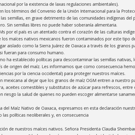
nacional por la existencia de laxas regulaciones ambientales).
en los términos del Convenio de la Unión Internacional para la Protec
e las semillas, en grave detrimento de las comunidades indígenas del 
o. Sin semillas libres no puede haber soberanía alimentaria.
 por el país es un atentado contra el corazón de las culturas indíge
e los maíces nativos mexicanos fueron contaminados por este tipo 
lugar aislado como la Sierra Juárez de Oaxaca a través de los granos
si fueran para consumo humano.
o ha establecido políticas para descontaminar las semillas nativas, l
 país de origen del maíz. Les informamos que como consecuencia hemo
encias por la ciencia occidental) para proteger nuestros maíces.
ción mexicana al dejar que los granos de maíz OGM entren a nuestro pa
rra, aceites comestibles y substitutos de azúcar para refrescos, entre 
 riesgo la salud de quienes no pueden escoger alimentarse sanamen
sa del Maíz Nativo de Oaxaca, expresamos en esta declaración nuest
 las políticas neoliberales y, en consecuencia
cción de nuestros maíces nativos. Señora Presidenta Claudia Sheimba