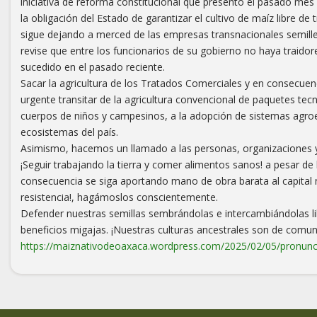
iniciativa de reforma constitucional que presentó el pasado mes
la obligación del Estado de garantizar el cultivo de maíz libre de
sigue dejando a merced de las empresas transnacionales semill
revise que entre los funcionarios de su gobierno no haya traido
sucedido en el pasado reciente.
Sacar la agricultura de los Tratados Comerciales y en consecuen
urgente transitar de la agricultura convencional de paquetes tec
cuerpos de niños y campesinos, a la adopción de sistemas agroec
ecosistemas del país.
Asimismo, hacemos un llamado a las personas, organizaciones 
¡Seguir trabajando la tierra y comer alimentos sanos! a pesar de l
consecuencia se siga aportando mano de obra barata al capital na
resistencia!, hagámoslos conscientemente.
Defender nuestras semillas sembrándolas e intercambiándolas lib
beneficios migajas. ¡Nuestras culturas ancestrales son de comuna
https://maiznativodeoaxaca.wordpress.com/2025/02/05/pronun