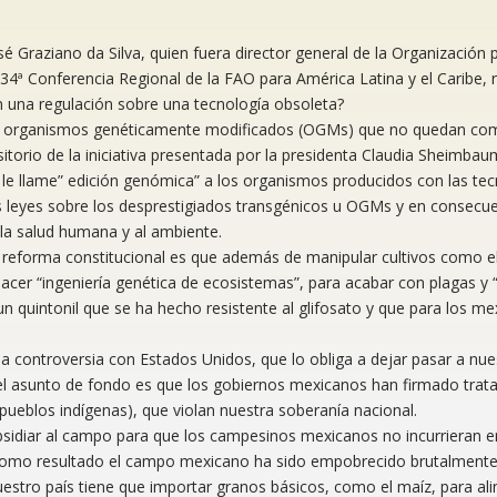
é Graziano da Silva, quien fuera director general de la Organización p
 34ª Conferencia Regional de la FAO para América Latina y el Caribe, 
ón una regulación sobre una tecnología obsoleta?
ica organismos genéticamente modificados (OGMs) que no quedan co
sitorio de la iniciativa presentada por la presidenta Claudia Sheimbau
se le llame” edición genómica” a los organismos producidos con las te
as leyes sobre los desprestigiados transgénicos u OGMs y en consecu
 la salud humana y al ambiente.
 reforma constitucional es que además de manipular cultivos como e
acer “ingeniería genética de ecosistemas”, para acabar con plagas y 
n quintonil que se ha hecho resistente al glifosato y que para los m
a controversia con Estados Unidos, que lo obliga a dejar pasar a nue
, el asunto de fondo es que los gobiernos mexicanos han firmado trat
pueblos indígenas), que violan nuestra soberanía nacional.
bsidiar al campo para que los campesinos mexicanos no incurrieran 
 Como resultado el campo mexicano ha sido empobrecido brutalmente
stro país tiene que importar granos básicos, como el maíz, para ali