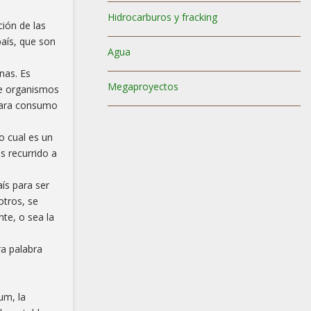
Hidrocarburos y fracking
ción de las
país, que son
Agua
nas. Es
Megaproyectos
de organismos
 para consumo
o cual es un
s recurrido a
ís para ser
otros, se
te, o sea la
ra palabra
um, la