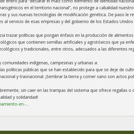
 de enero para “declarar el maíz como elemento de identidad nacional
 transgénicos en el territorio nacional”, no protege a cabalidad nuestr
eras y sus nuevas tecnologías de modificación genética. De paso l
res al servicio de esas empresas y del gobierno de los Estados Unido
cia trazar políticas que pongan énfasis en la producción de alimentos
nológicos que contienen semillas artificiales y agrotóxicos que ya en
ológicos y tradicionales, entre otros, adecuados a las diferentes re
y comunidades indígenas, campesinas y urbanas a:
as políticas públicas que se han establecido para que se deje de culti
cional y trasnacional. ¡Sembrar la tierra y comer sano son actos pol
remente, sin caer en las trampas del sistema que ofrece regalías o d
lidad y solidaridad!
ciamiento-en-…