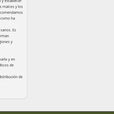
 y establecer
os maíces y los
e recomendamos
s como ha
 sanos. Es
ferman
giones y
varla y en
íticos de
istribución de