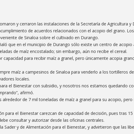
aron y cerraron las instalaciones de la Secretaría de Agricultura y 
l incumplimiento de acuerdos relacionados con el acopio del grano. L
veniente de Sinaloa sobre el cultivado en Durango.
eñaló que en el municipio de Durango sólo existe un centro de acopio 
ladas de maíz encostalado; sin embargo, aún no recibe el cereal.
or capacidad para recibir maíz a granel, pero únicamente acopia gran
mpre maíz a campesinos de Sinaloa para venderlo a los tortilleros de
vadores locales.
para el Bienestar con subsidio, y nosotros nos estamos quedando co
mprando”, afirmó.
s alrededor de 7 mil toneladas de maíz a granel para su acopio, pero
n para el Bienestar carezcan de capacidad de decisión, pues tras 15 
e consultar y autorizar desde las oficinas centrales.
 la Sader y de Alimentación para el Bienestar, y advirtieron que las li