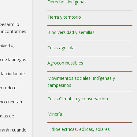
Derechos indígenas
Tierra y territorio
Desarrollo
os inconformes
Biodiversidad y semillas
abierto,
Crisis agrícola
o de labriegos
Agrocombustibles
 la ciudad de
Movimientos sociales, indígenas y
campesinos
n todo el
Crisis Climática y conservación
 no cuentan
Minería
días de
Hidroeléctricas, eólicas, solares
berarán cuando