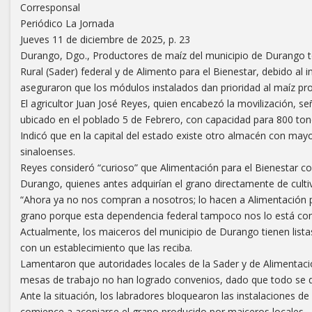
Corresponsal
Periódico La Jornada
Jueves 11 de diciembre de 2025, p. 23
Durango, Dgo., Productores de maíz del municipio de Durango tom
Rural (Sader) federal y de Alimento para el Bienestar, debido a
aseguraron que los módulos instalados dan prioridad al maíz pro
El agricultor Juan José Reyes, quien encabezó la movilización, s
ubicado en el poblado 5 de Febrero, con capacidad para 800 tone
Indicó que en la capital del estado existe otro almacén con may
sinaloenses.
Reyes consideró “curioso” que Alimentación para el Bienestar co
Durango, quienes antes adquirían el grano directamente de culti
“Ahora ya no nos compran a nosotros; lo hacen a Alimentación 
grano porque esta dependencia federal tampoco nos lo está co
Actualmente, los maiceros del municipio de Durango tienen lista
con un establecimiento que las reciba.
Lamentaron que autoridades locales de la Sader y de Alimentació
mesas de trabajo no han logrado convenios, dado que todo se deb
Ante la situación, los labradores bloquearon las instalaciones de
comience a acopiarse el grano producido por maiceros locales.