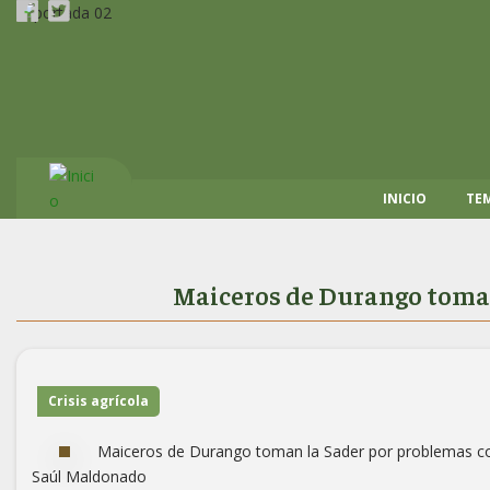
Pasar
al
contenido
principal
INICIO
TEM
Maiceros de Durango toman
Crisis agrícola
Maiceros de Durango toman la Sader por problemas co
Saúl Maldonado