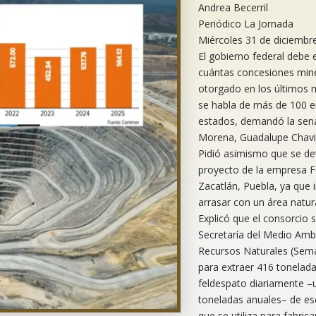
Andrea Becerril
Periódico La Jornada
Miércoles 31 de diciembre
El gobierno federal debe e
cuántas concesiones min
otorgado en los últimos 
se habla de más de 100 e
estados, demandó la sen
Morena, Guadalupe Chavir
Pidió asimismo que se de
proyecto de la empresa 
Zacatlán, Puebla, ya que 
arrasar con un área natur
Explicó que el consorcio so
Secretaría del Medio Amb
Recursos Naturales (Sem
para extraer 416 tonelad
feldespato diariamente –
toneladas anuales– de es
que se utiliza para fabricar