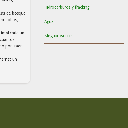
Hidrocarburos y fracking
reas de bosque
omo lobos,
Agua
implicaría un
Megaproyectos
 cuántos
o por traer
marnat un