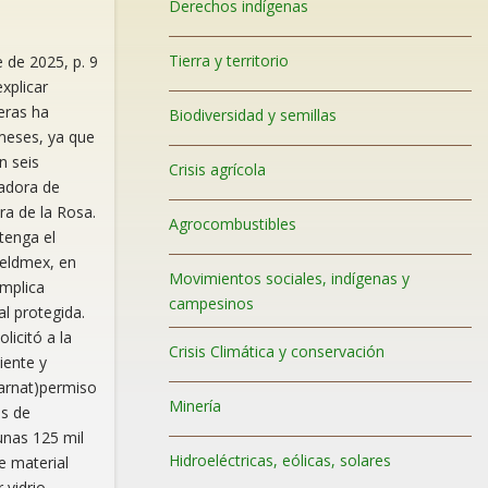
Derechos indígenas
Tierra y territorio
 de 2025, p. 9
xplicar
eras ha
Biodiversidad y semillas
meses, ya que
n seis
Crisis agrícola
adora de
a de la Rosa.
Agrocombustibles
tenga el
Feldmex, en
Movimientos sociales, indígenas y
implica
campesinos
al protegida.
licitó a la
Crisis Climática y conservación
iente y
arnat)permiso
Minería
as de
unas 125 mil
Hidroeléctricas, eólicas, solares
e material
 vidrio,