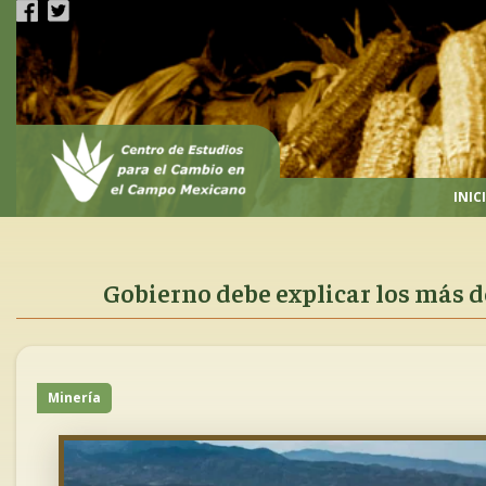
Pasar
al
contenido
principal
INIC
Gobierno debe explicar los más d
Minería