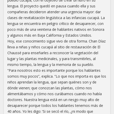
pueblo cucapá, con el objetivo de crear un libro en su
lengua. El proyecto quedó en pausa cuando ella y sus
compañeras decidieron atender una urgencia mayor: dar
clases de revitalización lingüística a las infancias cucapá. La
lengua se encuentra en peligro crítico de desaparecer, con
poco más de una veintena de hablantes nativos en Sonora
y algunos más en Baja California y Estados Unidos.
Hoy, ese conocimiento sigue vivo de otra forma. Chan Díaz
lleva a niñas y niños cucapá al sitio de restauración de El
Chaussé para enseñarles a reconocer la vegetación del
lugar y las plantas medicinales, y para transmitirles, al
mismo tiempo, la lengua y la memoria de su pueblo.
“Para nosotros esto es importante porque los hablantes
somos muy pocos”, explica. “Lo que nos importa es que los
niños aprendan la lengua, que sepan quiénes son y de
dónde vienen; que conozcan las plantas, cómo nos
alimentábamos y cómo nos curábamos cuando no había
doctores. Nuestra lengua está en un riesgo muy alto de
desaparecer porque todos los hablantes tenemos más de
40 años. Yo les digo: ‘Si se secó el río, ¿ni modo que