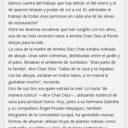
damos cuenta del trabajo que hay detrás: el del vivero y el
de quienes limpian y podan de sol a sol. Es admirable el
trabajo de todas esas personas en cada una de las áreas
de restauración”
Entre las diversas iniciativas que han surgido con los años,
una de las más recientes tiene a Amelia Chan Díaz al frente.
Abejas para la vida
La casa de la madre de Amelia Díaz Chan estaba rodeada
de abejas. Unas siete colmenas, distribuidas entre el jardín y
el patio, llenaban el ambiente de zumbidos. “Eran parte de
la familia”, dice Chan Díaz. “Salías de la casa y te topabas
con las abejas, estaban en todos lados; a mi mamá le
gustaban mucho”, recuerda.
Uno de sus tíos era quien extraía la miel. Lo hacía “de
manera rústica” —dice Chan Díaz—, utilizando estiércol de
vaca para producir humo. Hoy, junto a su hermana Gabriela
y su compañero Ángel Pesado Majaquez, también
integrante de la comunidad cucapá, ha aprendido nuevas
formas de ahumar: utilizan hojas de plantas nativas como
cachanilla, eucalipto y salvia, de manera controlada y