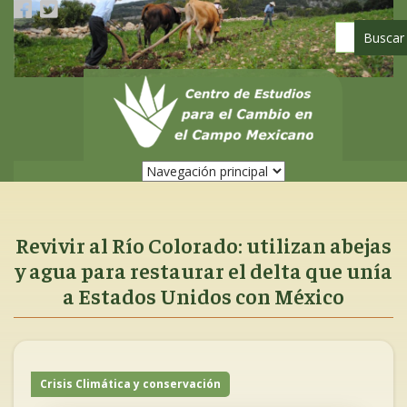
Pasar
al
contenido
principal
Revivir al Río Colorado: utilizan abejas
y agua para restaurar el delta que unía
a Estados Unidos con México
Crisis Climática y conservación