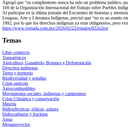
Agregó que “su cumplimiento nunca ha sido un problema jurídico, porq
169 de la Organización Internacional del Trabajo sobre Pueblos Indíg
Al participar en la última jornada del Encuentro de historias y memo
Lenguas, Arte y Literatura Indígenas, precisó que “no es un asunto me
1992, por lo que los derechos indígenas ya eran obligatorios, pero exi
https://www.jornada.com.mx/2026/02/22/estados/022n2est
Temas
Libre comercio
Transgénicos
Agricultura, Ganadería, Bosques y Deforestación
Derechos indígenas
Tierra y territorio
Biodiversidad y semillas
Crisis agrícola
Agrocombustibles
Movimientos sociales, indígenas y campesinos
Crisis Climática y conservación
Minería
Hidroeléctricas, eólicas, solares
Hidrocarburos y fracking
Agua
Megaproyectos