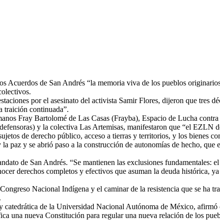
 los Acuerdos de San Andrés “la memoria viva de los pueblos originari
colectivos.
ciones por el asesinato del activista Samir Flores, dijeron que tres dé
a traición continuada”.
nos Fray Bartolomé de Las Casas (Frayba), Espacio de Lucha contra el
defensoras) y la colectiva Las Artemisas, manifestaron que “el EZLN d
etos de derecho público, acceso a tierras y territorios, y los bienes c
 la paz y se abrió paso a la construcción de autonomías de hecho, que e
ndato de San Andrés. “Se mantienen las exclusiones fundamentales: el de
nocer derechos completos y efectivos que asuman la deuda histórica, ya 
 Congreso Nacional Indígena y el caminar de la resistencia que se ha tr
.
na y catedrática de la Universidad Nacional Autónoma de México, afirm
nifica una nueva Constitución para regular una nueva relación de los pu