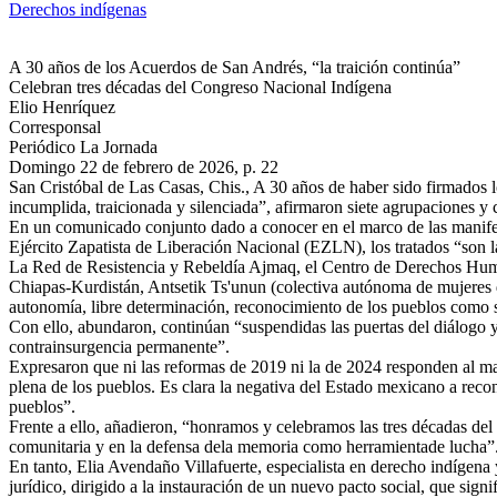
Derechos indígenas
A 30 años de los Acuerdos de San Andrés, “la traición continúa”
Celebran tres décadas del Congreso Nacional Indígena
Elio Henríquez
Corresponsal
Periódico La Jornada
Domingo 22 de febrero de 2026, p. 22
San Cristóbal de Las Casas, Chis., A 30 años de haber sido firmados
incumplida, traicionada y silenciada”, afirmaron siete agrupaciones y 
En un comunicado conjunto dado a conocer en el marco de las manifesta
Ejército Zapatista de Liberación Nacional (EZLN), los tratados “son l
La Red de Resistencia y Rebeldía Ajmaq, el Centro de Derechos Huma
Chiapas-Kurdistán, Antsetik Ts'unun (colectiva autónoma de mujeres 
autonomía, libre determinación, reconocimiento de los pueblos como suj
Con ello, abundaron, continúan “suspendidas las puertas del diálogo y
contrainsurgencia permanente”.
Expresaron que ni las reformas de 2019 ni la de 2024 responden al ma
plena de los pueblos. Es clara la negativa del Estado mexicano a reco
pueblos”.
Frente a ello, añadieron, “honramos y celebramos las tres décadas del
comunitaria y en la defensa dela memoria como herramientade lucha”
En tanto, Elia Avendaño Villafuerte, especialista en derecho indíge
jurídico, dirigido a la instauración de un nuevo pacto social, que sig