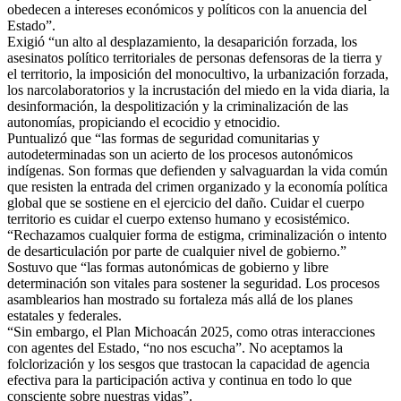
obedecen a intereses económicos y políticos con la anuencia del
Estado”.
Exigió “un alto al desplazamiento, la desaparición forzada, los
asesinatos político territoriales de personas defensoras de la tierra y
el territorio, la imposición del monocultivo, la urbanización forzada,
los narcolaboratorios y la incrustación del miedo en la vida diaria, la
desinformación, la despolitización y la criminalización de las
autonomías, propiciando el ecocidio y etnocidio.
Puntualizó que “las formas de seguridad comunitarias y
autodeterminadas son un acierto de los procesos autonómicos
indígenas. Son formas que defienden y salvaguardan la vida común
que resisten la entrada del crimen organizado y la economía política
global que se sostiene en el ejercicio del daño. Cuidar el cuerpo
territorio es cuidar el cuerpo extenso humano y ecosistémico.
“Rechazamos cualquier forma de estigma, criminalización o intento
de desarticulación por parte de cualquier nivel de gobierno.”
Sostuvo que “las formas autonómicas de gobierno y libre
determinación son vitales para sostener la seguridad. Los procesos
asamblearios han mostrado su fortaleza más allá de los planes
estatales y federales.
“Sin embargo, el Plan Michoacán 2025, como otras interacciones
con agentes del Estado, “no nos escucha”. No aceptamos la
folclorización y los sesgos que trastocan la capacidad de agencia
efectiva para la participación activa y continua en todo lo que
consciente sobre nuestras vidas”.