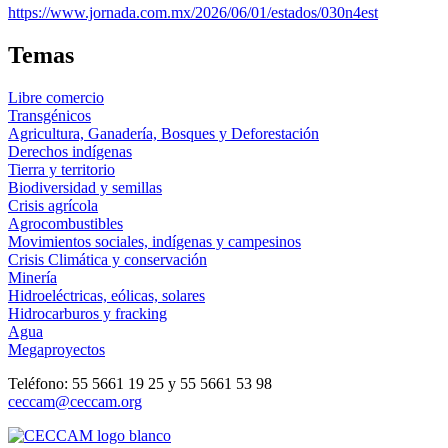
https://www.jornada.com.mx/2026/06/01/estados/030n4est
Temas
Libre comercio
Transgénicos
Agricultura, Ganadería, Bosques y Deforestación
Derechos indígenas
Tierra y territorio
Biodiversidad y semillas
Crisis agrícola
Agrocombustibles
Movimientos sociales, indígenas y campesinos
Crisis Climática y conservación
Minería
Hidroeléctricas, eólicas, solares
Hidrocarburos y fracking
Agua
Megaproyectos
Teléfono: 55 5661 19 25 y 55 5661 53 98
ceccam@ceccam.org