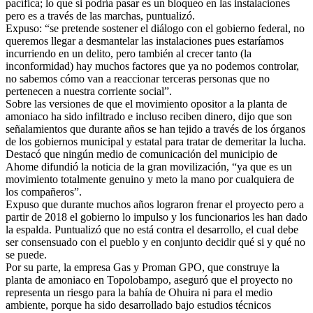
pacífica; lo que si podría pasar es un bloqueo en las instalaciones
pero es a través de las marchas, puntualizó.
Expuso: “se pretende sostener el diálogo con el gobierno federal, no
queremos llegar a desmantelar las instalaciones pues estaríamos
incurriendo en un delito, pero también al crecer tanto (la
inconformidad) hay muchos factores que ya no podemos controlar,
no sabemos cómo van a reaccionar terceras personas que no
pertenecen a nuestra corriente social”.
Sobre las versiones de que el movimiento opositor a la planta de
amoniaco ha sido infiltrado e incluso reciben dinero, dijo que son
señalamientos que durante años se han tejido a través de los órganos
de los gobiernos municipal y estatal para tratar de demeritar la lucha.
Destacó que ningún medio de comunicación del municipio de
Ahome difundió la noticia de la gran movilización, “ya que es un
movimiento totalmente genuino y meto la mano por cualquiera de
los compañeros”.
Expuso que durante muchos años lograron frenar el proyecto pero a
partir de 2018 el gobierno lo impulso y los funcionarios les han dado
la espalda. Puntualizó que no está contra el desarrollo, el cual debe
ser consensuado con el pueblo y en conjunto decidir qué si y qué no
se puede.
Por su parte, la empresa Gas y Proman GPO, que construye la
planta de amoniaco en Topolobampo, aseguró que el proyecto no
representa un riesgo para la bahía de Ohuira ni para el medio
ambiente, porque ha sido desarrollado bajo estudios técnicos