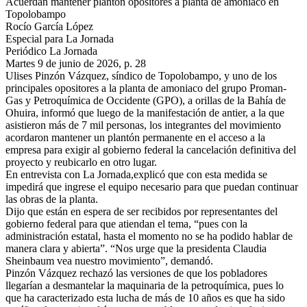
Acuerdan mantener plantón opositores a planta de amoniaco en
Topolobampo
Rocío García López
Especial para La Jornada
Periódico La Jornada
Martes 9 de junio de 2026, p. 28
Ulises Pinzón Vázquez, síndico de Topolobampo, y uno de los
principales opositores a la planta de amoniaco del grupo Proman-
Gas y Petroquímica de Occidente (GPO), a orillas de la Bahía de
Ohuira, informó que luego de la manifestación de antier, a la que
asistieron más de 7 mil personas, los integrantes del movimiento
acordaron mantener un plantón permanente en el acceso a la
empresa para exigir al gobierno federal la cancelación definitiva del
proyecto y reubicarlo en otro lugar.
En entrevista con La Jornada,explicó que con esta medida se
impedirá que ingrese el equipo necesario para que puedan continuar
las obras de la planta.
Dijo que están en espera de ser recibidos por representantes del
gobierno federal para que atiendan el tema, “pues con la
administración estatal, hasta el momento no se ha podido hablar de
manera clara y abierta”. “Nos urge que la presidenta Claudia
Sheinbaum vea nuestro movimiento”, demandó.
Pinzón Vázquez rechazó las versiones de que los pobladores
llegarían a desmantelar la maquinaria de la petroquímica, pues lo
que ha caracterizado esta lucha de más de 10 años es que ha sido