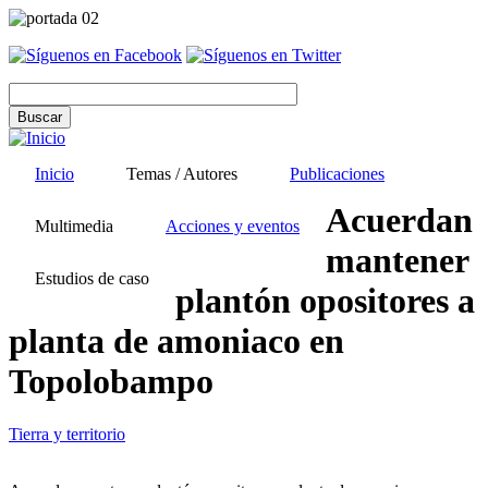
Pasar
al
contenido
principal
Inicio
Temas / Autores
Publicaciones
Acuerdan
Multimedia
Acciones y eventos
mantener
Estudios de caso
plantón opositores a
planta de amoniaco en
Topolobampo
Tierra y territorio