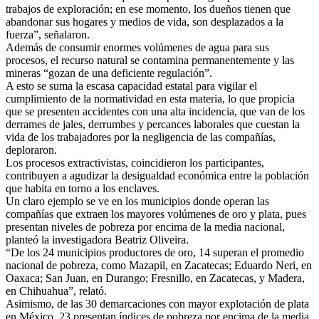
trabajos de exploración; en ese momento, los dueños tienen que
abandonar sus hogares y medios de vida, son desplazados a la
fuerza”, señalaron.
Además de consumir enormes volúmenes de agua para sus
procesos, el recurso natural se contamina permanentemente y las
mineras “gozan de una deficiente regulación”.
A esto se suma la escasa capacidad estatal para vigilar el
cumplimiento de la normatividad en esta materia, lo que propicia
que se presenten accidentes con una alta incidencia, que van de los
derrames de jales, derrumbes y percances laborales que cuestan la
vida de los trabajadores por la negligencia de las compañías,
deploraron.
Los procesos extractivistas, coincidieron los participantes,
contribuyen a agudizar la desigualdad económica entre la población
que habita en torno a los enclaves.
Un claro ejemplo se ve en los municipios donde operan las
compañías que extraen los mayores volúmenes de oro y plata, pues
presentan niveles de pobreza por encima de la media nacional,
planteó la investigadora Beatriz Oliveira.
“De los 24 municipios productores de oro, 14 superan el promedio
nacional de pobreza, como Mazapil, en Zacatecas; Eduardo Neri, en
Oaxaca; San Juan, en Durango; Fresnillo, en Zacatecas, y Madera,
en Chihuahua”, relató.
Asimismo, de las 30 demarcaciones con mayor explotación de plata
en México, 23 presentan índices de pobreza por encima de la media