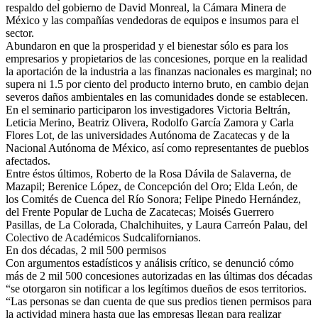
respaldo del gobierno de David Monreal, la Cámara Minera de
México y las compañías vendedoras de equipos e insumos para el
sector.
Abundaron en que la prosperidad y el bienestar sólo es para los
empresarios y propietarios de las concesiones, porque en la realidad
la aportación de la industria a las finanzas nacionales es marginal; no
supera ni 1.5 por ciento del producto interno bruto, en cambio dejan
severos daños ambientales en las comunidades donde se establecen.
En el seminario participaron los investigadores Victoria Beltrán,
Leticia Merino, Beatriz Olivera, Rodolfo García Zamora y Carla
Flores Lot, de las universidades Autónoma de Zacatecas y de la
Nacional Autónoma de México, así como representantes de pueblos
afectados.
Entre éstos últimos, Roberto de la Rosa Dávila de Salaverna, de
Mazapil; Berenice López, de Concepción del Oro; Elda León, de
los Comités de Cuenca del Río Sonora; Felipe Pinedo Hernández,
del Frente Popular de Lucha de Zacatecas; Moisés Guerrero
Pasillas, de La Colorada, Chalchihuites, y Laura Carreón Palau, del
Colectivo de Académicos Sudcalifornianos.
En dos décadas, 2 mil 500 permisos
Con argumentos estadísticos y análisis crítico, se denunció cómo
más de 2 mil 500 concesiones autorizadas en las últimas dos décadas
“se otorgaron sin notificar a los legítimos dueños de esos territorios.
“Las personas se dan cuenta de que sus predios tienen permisos para
la actividad minera hasta que las empresas llegan para realizar