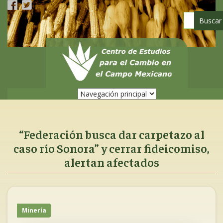
Pasar
al
contenido
principal
“Federación busca dar carpetazo al
caso río Sonora” y cerrar fideicomiso,
alertan afectados
Minería