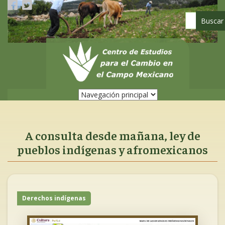
Pasar
al
contenido
principal
A consulta desde mañana, ley de
pueblos indígenas y afromexicanos
Derechos indígenas