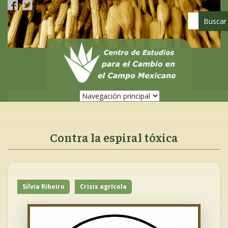
Pasar
al
contenido
principal
Contra la espiral tóxica
Silvia Ribeiro
Crisis agrícola