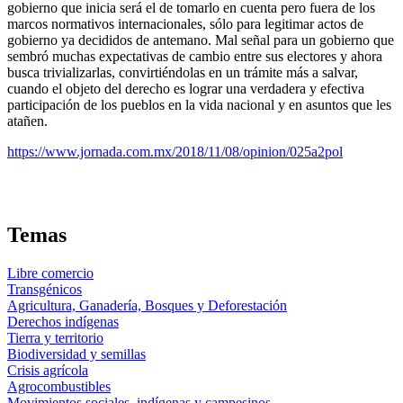
gobierno que inicia será el de tomarlo en cuenta pero fuera de los
marcos normativos internacionales, sólo para legitimar actos de
gobierno ya decididos de antemano. Mal señal para un gobierno que
sembró muchas expectativas de cambio entre sus electores y ahora
busca trivializarlas, convirtiéndolas en un trámite más a salvar,
cuando el objeto del derecho es lograr una verdadera y efectiva
participación de los pueblos en la vida nacional y en asuntos que les
atañen.
https://www.jornada.com.mx/2018/11/08/opinion/025a2pol
Temas
Libre comercio
Transgénicos
Agricultura, Ganadería, Bosques y Deforestación
Derechos indígenas
Tierra y territorio
Biodiversidad y semillas
Crisis agrícola
Agrocombustibles
Movimientos sociales, indígenas y campesinos