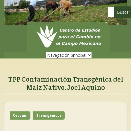
Pasar
al
contenido
principal
TPP Contaminación Transgénica del
Maíz Nativo, Joel Aquino
Ceccam
Transgénicos