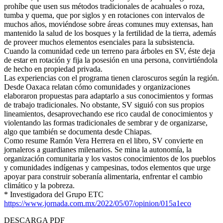
prohíbe que usen sus métodos tradicionales de acahuales o roza,
tumba y quema, que por siglos y en rotaciones con intervalos de
muchos años, moviéndose sobre áreas comunes muy extensas, han
mantenido la salud de los bosques y la fertilidad de la tierra, además
de proveer muchos elementos esenciales para la subsistencia.
Cuando la comunidad cede un terreno para árboles en SV, éste deja
de estar en rotación y fija la posesión en una persona, convirtiéndola
de hecho en propiedad privada.
Las experiencias con el programa tienen claroscuros según la región.
Desde Oaxaca relatan cómo comunidades y organizaciones
elaboraron propuestas para adaptarlo a sus conocimientos y formas
de trabajo tradicionales. No obstante, SV siguió con sus propios
lineamientos, desaprovechando ese rico caudal de conocimientos y
violentando las formas tradicionales de sembrar y de organizarse,
algo que también se documenta desde Chiapas.
Como resume Ramón Vera Herrera en el libro, SV convierte en
jornaleros a guardianes milenarios. Se mina la autonomía, la
organización comunitaria y los vastos conocimientos de los pueblos
y comunidades indígenas y campesinas, todos elementos que urge
apoyar para construir soberanía alimentaria, enfrentar el cambio
climático y la pobreza.
* Investigadora del Grupo ETC
https://www.jornada.com.mx/2022/05/07/opinion/015a1eco
DESCARGA PDF