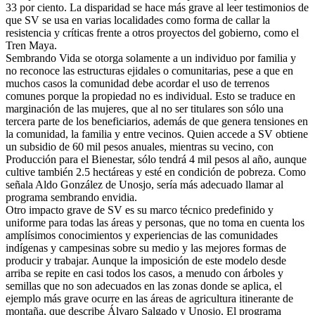
33 por ciento. La disparidad se hace más grave al leer testimonios de
que SV se usa en varias localidades como forma de callar la
resistencia y críticas frente a otros proyectos del gobierno, como el
Tren Maya.
Sembrando Vida se otorga solamente a un individuo por familia y
no reconoce las estructuras ejidales o comunitarias, pese a que en
muchos casos la comunidad debe acordar el uso de terrenos
comunes porque la propiedad no es individual. Esto se traduce en
marginación de las mujeres, que al no ser titulares son sólo una
tercera parte de los beneficiarios, además de que genera tensiones en
la comunidad, la familia y entre vecinos. Quien accede a SV obtiene
un subsidio de 60 mil pesos anuales, mientras su vecino, con
Producción para el Bienestar, sólo tendrá 4 mil pesos al año, aunque
cultive también 2.5 hectáreas y esté en condición de pobreza. Como
señala Aldo González de Unosjo, sería más adecuado llamar al
programa sembrando envidia.
Otro impacto grave de SV es su marco técnico predefinido y
uniforme para todas las áreas y personas, que no toma en cuenta los
amplísimos conocimientos y experiencias de las comunidades
indígenas y campesinas sobre su medio y las mejores formas de
producir y trabajar. Aunque la imposición de este modelo desde
arriba se repite en casi todos los casos, a menudo con árboles y
semillas que no son adecuados en las zonas donde se aplica, el
ejemplo más grave ocurre en las áreas de agricultura itinerante de
montaña, que describe Álvaro Salgado y Unosjo. El programa