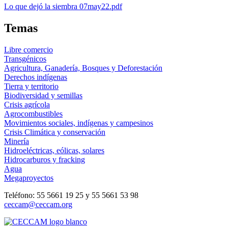
Lo que dejó la siembra 07may22.pdf
Temas
Libre comercio
Transgénicos
Agricultura, Ganadería, Bosques y Deforestación
Derechos indígenas
Tierra y territorio
Biodiversidad y semillas
Crisis agrícola
Agrocombustibles
Movimientos sociales, indígenas y campesinos
Crisis Climática y conservación
Minería
Hidroeléctricas, eólicas, solares
Hidrocarburos y fracking
Agua
Megaproyectos
Teléfono: 55 5661 19 25 y 55 5661 53 98
ceccam@ceccam.org