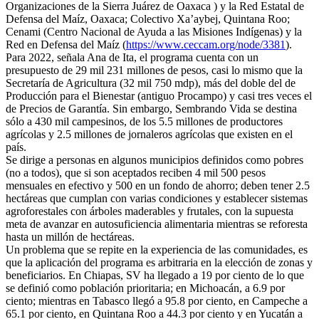
Organizaciones de la Sierra Juárez de Oaxaca ) y la Red Estatal de
Defensa del Maíz, Oaxaca; Colectivo Xa’aybej, Quintana Roo;
Cenami (Centro Nacional de Ayuda a las Misiones Indígenas) y la
Red en Defensa del Maíz (
https://www.ceccam.org/node/3381
).
Para 2022, señala Ana de Ita, el programa cuenta con un
presupuesto de 29 mil 231 millones de pesos, casi lo mismo que la
Secretaría de Agricultura (32 mil 750 mdp), más del doble del de
Producción para el Bienestar (antiguo Procampo) y casi tres veces el
de Precios de Garantía. Sin embargo, Sembrando Vida se destina
sólo a 430 mil campesinos, de los 5.5 millones de productores
agrícolas y 2.5 millones de jornaleros agrícolas que existen en el
país.
Se dirige a personas en algunos municipios definidos como pobres
(no a todos), que si son aceptados reciben 4 mil 500 pesos
mensuales en efectivo y 500 en un fondo de ahorro; deben tener 2.5
hectáreas que cumplan con varias condiciones y establecer sistemas
agroforestales con árboles maderables y frutales, con la supuesta
meta de avanzar en autosuficiencia alimentaria mientras se reforesta
hasta un millón de hectáreas.
Un problema que se repite en la experiencia de las comunidades, es
que la aplicación del programa es arbitraria en la elección de zonas y
beneficiarios. En Chiapas, SV ha llegado a 19 por ciento de lo que
se definió como población prioritaria; en Michoacán, a 6.9 por
ciento; mientras en Tabasco llegó a 95.8 por ciento, en Campeche a
65.1 por ciento, en Quintana Roo a 44.3 por ciento y en Yucatán a