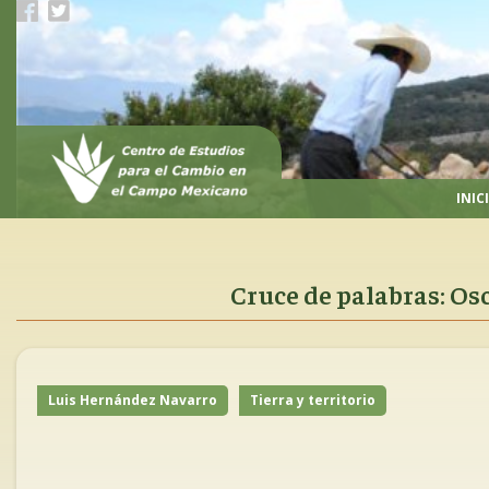
Pasar
al
contenido
principal
INIC
Cruce de palabras: Os
Luis Hernández Navarro
Tierra y territorio