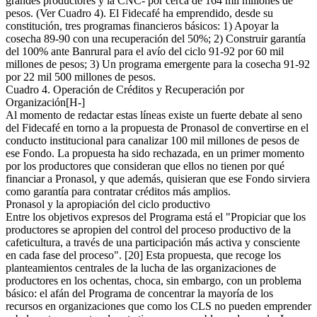
grandes productores y la CNC- por cerca de 164 mil millones de
pesos. (Ver Cuadro 4). El Fidecafé ha emprendido, desde su
constitución, tres programas financieros básicos: 1) Apoyar la
cosecha 89-90 con una recuperación del 50%; 2) Construir garantía
del 100% ante Banrural para el avío del ciclo 91-92 por 60 mil
millones de pesos; 3) Un programa emergente para la cosecha 91-92
por 22 mil 500 millones de pesos.
Cuadro 4. Operación de Créditos y Recuperación por
Organización[H-]
Al momento de redactar estas líneas existe un fuerte debate al seno
del Fidecafé en torno a la propuesta de Pronasol de convertirse en el
conducto institucional para canalizar 100 mil millones de pesos de
ese Fondo. La propuesta ha sido rechazada, en un primer momento
por los productores que consideran que ellos no tienen por qué
financiar a Pronasol, y que además, quisieran que ese Fondo sirviera
como garantía para contratar créditos más amplios.
Pronasol y la apropiación del ciclo productivo
Entre los objetivos expresos del Programa está el "Propiciar que los
productores se apropien del control del proceso productivo de la
cafeticultura, a través de una participación más activa y consciente
en cada fase del proceso". [20] Esta propuesta, que recoge los
planteamientos centrales de la lucha de las organizaciones de
productores en los ochentas, choca, sin embargo, con un problema
básico: el afán del Programa de concentrar la mayoría de los
recursos en organizaciones que como los CLS no pueden emprender