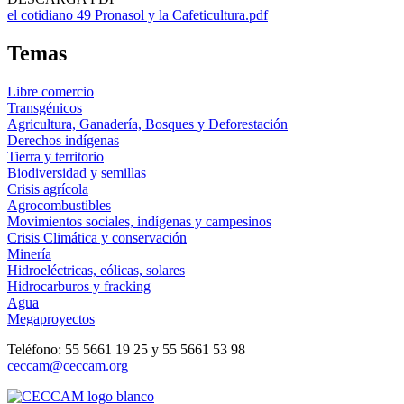
el cotidiano 49 Pronasol y la Cafeticultura.pdf
Temas
Libre comercio
Transgénicos
Agricultura, Ganadería, Bosques y Deforestación
Derechos indígenas
Tierra y territorio
Biodiversidad y semillas
Crisis agrícola
Agrocombustibles
Movimientos sociales, indígenas y campesinos
Crisis Climática y conservación
Minería
Hidroeléctricas, eólicas, solares
Hidrocarburos y fracking
Agua
Megaproyectos
Teléfono: 55 5661 19 25 y 55 5661 53 98
ceccam@ceccam.org