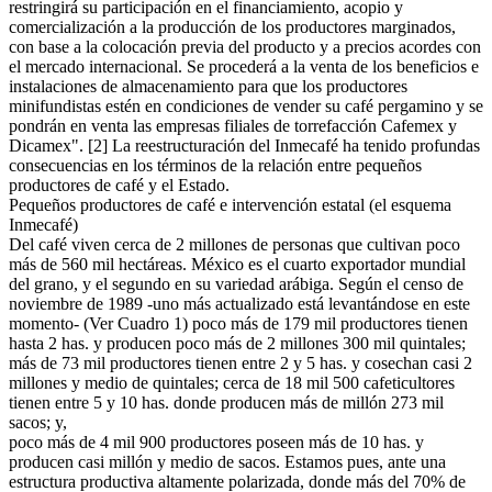
restringirá su participación en el financiamiento, acopio y
comercialización a la producción de los productores marginados,
con base a la colocación previa del producto y a precios acordes con
el mercado internacional. Se procederá a la venta de los beneficios e
instalaciones de almacenamiento para que los productores
minifundistas estén en condiciones de vender su café pergamino y se
pondrán en venta las empresas filiales de torrefacción Cafemex y
Dicamex". [2] La reestructuración del Inmecafé ha tenido profundas
consecuencias en los términos de la relación entre pequeños
productores de café y el Estado.
Pequeños productores de café e intervención estatal (el esquema
Inmecafé)
Del café viven cerca de 2 millones de personas que cultivan poco
más de 560 mil hectáreas. México es el cuarto exportador mundial
del grano, y el segundo en su variedad arábiga. Según el censo de
noviembre de 1989 -uno más actualizado está levantándose en este
momento- (Ver Cuadro 1) poco más de 179 mil productores tienen
hasta 2 has. y producen poco más de 2 millones 300 mil quintales;
más de 73 mil productores tienen entre 2 y 5 has. y cosechan casi 2
millones y medio de quintales; cerca de 18 mil 500 cafeticultores
tienen entre 5 y 10 has. donde producen más de millón 273 mil
sacos; y,
poco más de 4 mil 900 productores poseen más de 10 has. y
producen casi millón y medio de sacos. Estamos pues, ante una
estructura productiva altamente polarizada, donde más del 70% de