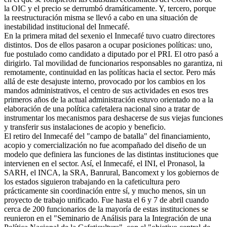
la OIC y el precio se derrumbó dramáticamente. Y, tercero, porque
la reestructuración misma se llevó a cabo en una situación de
inestabilidad institucional del Inmecafé.
En la primera mitad del sexenio el Inmecafé tuvo cuatro directores
distintos. Dos de ellos pasaron a ocupar posiciones políticas: uno,
fue postulado como candidato a diputado por el PRI. El otro pasó a
dirigirlo. Tal movilidad de funcionarios responsables no garantiza, ni
remotamente, continuidad en las políticas hacia el sector. Pero más
allá de este desajuste interno, provocado por los cambios en los
mandos administrativos, el centro de sus actividades en esos tres
primeros años de la actual administración estuvo orientado no a la
elaboración de una política cafetalera nacional sino a tratar de
instrumentar los mecanismos para deshacerse de sus viejas funciones
y transferir sus instalaciones de acopio y beneficio.
El retiro del Inmecafé del "campo de batalla" del financiamiento,
acopio y comercialización no fue acompañado del diseño de un
modelo que definiera las funciones de las distintas instituciones que
intervienen en el sector. Así, el Inmecafé, el INI, el Pronasol, la
SARH, el INCA, la SRA, Banrural, Bancomext y los gobiernos de
los estados siguieron trabajando en la cafeticultura pero
prácticamente sin coordinación entre sí, y mucho menos, sin un
proyecto de trabajo unificado. Fue hasta el 6 y 7 de abril cuando
cerca de 200 funcionarios de la mayoría de estas instituciones se
reunieron en el "Seminario de Análisis para la Integración de una