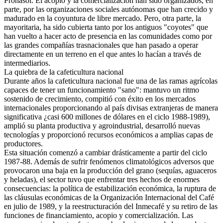
Pronasol. El acopio y la comercialización han sido organizados, en
parte, por las organizaciones sociales autónomas que han crecido y
madurado en la coyuntura de libre mercado. Pero, otra parte, la
mayoritaria, ha sido cubierta tanto por los antiguos "coyotes" que
han vuelto a hacer acto de presencia en las comunidades como por
las grandes compañías trasnacionales que han pasado a operar
directamente en un terreno en el que antes lo hacían a través de
intermediarios.
La quiebra de la cafeticultura nacional
Durante años la cafeticultura nacional fue una de las ramas agrícolas
capaces de tener un funcionamiento "sano": mantuvo un ritmo
sostenido de crecimiento, compitió con éxito en los mercados
internacionales proporcionando al país divisas extranjeras de manera
significativa ¿casi 600 millones de dólares en el ciclo 1988-1989),
amplió su planta productiva y agroindustrial, desarrolló nuevas
tecnologías y proporcionó recursos económicos a amplias capas de
productores.
Esta situación comenzó a cambiar drásticamente a partir del ciclo
1987-88. Además de sufrir fenómenos climatológicos adversos que
provocaron una baja en la producción del grano (sequías, aguaceros
y heladas), el sector tuvo que enfrentar tres hechos de enormes
consecuencias: la política de estabilización económica, la ruptura de
las cláusulas económicas de la Organización Internacional del Café
en julio de 1989, y la reestructuración del Inmecafé y su retiro de las
funciones de financiamiento, acopio y comercialización. Las