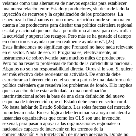
veíamos como una alternativa de nuevos espacios para establecer
una nueva relación entre Estado y productores, sin dejar de lado la
inyección de recursos y la capitalización de los productores. La
esperanza la fincábamos en una nueva relación donde se tomara en
cuenta a los productores para diseñar una política cafetalera regional,
estatal y nacional que nos iba a permitir una alianza para desarrollar
la actividad y superar los rezagos. Pero más se ha gastado el tiempo
en cómo irnos a ayudar que en realmente ayudarnos". [23]
Estas limitaciones no significan que Pronasol no hace nada relevante
en el sector. Nada de eso. El Programa es, efectivamente, un
instrumento de sobrevivencia para muchos miles de productores.
Pero no ha resuelto problemas de fondo de la cafeticultura nacional.
Algunos no son su responsabilidad directa. Otros sí lo son. Si quiere
ser más efectivo debe reorientar su actividad. De entrada debe
estructurar su intervención en el sector a partir de una plataforma de
política cafetalera que resuelva los problemas de fondo. Ello implica
que su acción debe estar articulada a una coordinación
interinstitucional sobre la base de una clara definición del nuevo
esquema de intervención que el Estado debe tener en sector rural.
No basta hablar de Estado Solidario. Las solas fuerzas del mercado
no ordenan nada. En esa lógica debe terminar su apoyo unilateral a
instancias organizativas que como los CLS son una invención
sexenal, para pasar a apoyar a las organizaciones regionales o
nacionales capaces de intervenir en los terrenos de la
comercialización y la torrefacción de manera adecuada. Donde no