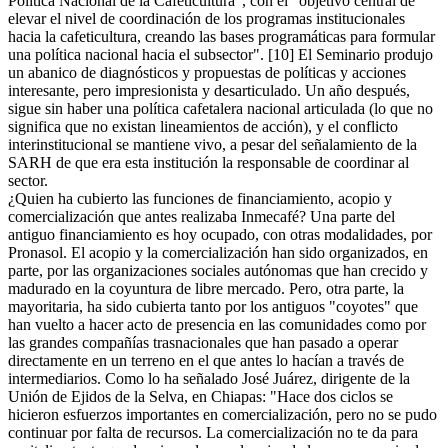
Política Nacional de la Cafeticultura", con el "objetivo central de
elevar el nivel de coordinación de los programas institucionales
hacia la cafeticultura, creando las bases programáticas para formular
una política nacional hacia el subsector". [10] El Seminario produjo
un abanico de diagnósticos y propuestas de políticas y acciones
interesante, pero impresionista y desarticulado. Un año después,
sigue sin haber una política cafetalera nacional articulada (lo que no
significa que no existan lineamientos de acción), y el conflicto
interinstitucional se mantiene vivo, a pesar del señalamiento de la
SARH de que era esta institución la responsable de coordinar al
sector.
¿Quien ha cubierto las funciones de financiamiento, acopio y
comercialización que antes realizaba Inmecafé? Una parte del
antiguo financiamiento es hoy ocupado, con otras modalidades, por
Pronasol. El acopio y la comercialización han sido organizados, en
parte, por las organizaciones sociales autónomas que han crecido y
madurado en la coyuntura de libre mercado. Pero, otra parte, la
mayoritaria, ha sido cubierta tanto por los antiguos "coyotes" que
han vuelto a hacer acto de presencia en las comunidades como por
las grandes compañías trasnacionales que han pasado a operar
directamente en un terreno en el que antes lo hacían a través de
intermediarios. Como lo ha señalado José Juárez, dirigente de la
Unión de Ejidos de la Selva, en Chiapas: "Hace dos ciclos se
hicieron esfuerzos importantes en comercialización, pero no se pudo
continuar por falta de recursos. La comercialización no te da para