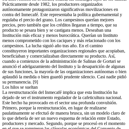
Prácticamente desde 1982, los productores organizados
autónomamente protagonizaron significativas movilizaciones en
contra del Inmecafé. Este representaba la política gubernamental y
regulaba el precio del grano. Los campesinos querían mejores
precios, pero también que los créditos llegaran a tiempo, que su
producto se pesara bien y se castigara menos. Deseaban una
Institución más eficaz y menos burocrática. Querían un Instituto
menos comprometido con los caciques y más relacionado con los
campesinos. La lucha siguió año tras año. En el camino
constituyeron importantes organizaciones regionales que acopiaban,
beneficiaban y comercializaban directamente su producto. Así,
cuando a comienzos de la administración de Salinas de Gortari se
anunció el adelgazamiento del Instituto y la desaparición de algunas
de sus funciones, la mayoría de las organizaciones autónomas o bien
aplaudió la medida o bien guardó prudente silencio. Casi nadie pidió
su permanencia. [9]
Los hilos se sueltan
La reestructuración del Inmecafé implica que esta Institución ha
dejado de ser el instrumento regulador de la cafeticultura nacional.
Este hecho ha provocado en el sector una profunda convulsión.
Primero, porque la reestructuración, en lugar de realizarse
paulatinamente se efectuó de manera brusca, sin un modelo claro de
lo que debería de ser un nuevo esquema de relación entre Estado,
productores y mercado. Segundo, porque se procesó en el momento
en el que se rompieron las cláusulas económicas del Convenio de