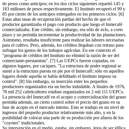
de pesos como anticipos; en los dos ciclos siguientes repartió 145 y
183 millones de pesos respectivamente. El Instituto recuperó el 99 y
85 por ciento de los anticipos entregados en los primeros ciclos. [6]
Estas altas tasas de recuperación partían del hecho de que el
productor garantizaba el pago con producto que luego el Inmecafé
comercializaba. Este crédito, sin embargo, era sólo de avío, a corto
plazo y no permitía incrementar la productividad de las plantaciones.
Asimismo, resultaba insuficiente para realizar las labores necesarias
para el cultivo. Pero, además, los créditos llegaban con retraso para
sufragar los gastos de los trabajos agrícolas. En ese contexto el
"programa de créditos del Instituto no eliminó la razón de ser del
comerciante-prestamista". [7] Las UEPCs fueron copiadas, en
algunos lugares, por caciques. "La estructura de poder regional se
sumó a la estructura puesta en pie por el Inmecafé; sólo en aquellos
lugares donde aquella se había debilitado el Instituto impuso su
control". [8] Sin embargo, su inserción entre los pequeños
productores organizados era un hecho indudable. A finales de 1976,
78 mil 252 cafeticultores estaban organizados en 2 mil 111 UEPCs.
La presencia del Inmecafé en el acopio y comercialización del grano
permitía además, un cierto control sobre el precio del grano en su
fase de acopio en el mercado interno. Esto se tradujo en un nivel de
ingresos del pequeño productor relativamente más alto, y en la
posibilidad de colocar una parte de su producción por afuera de los
"coyotes" tradicionales.
Su intervención en el medio, estaba, sin embargo, lejos de ser idílica.