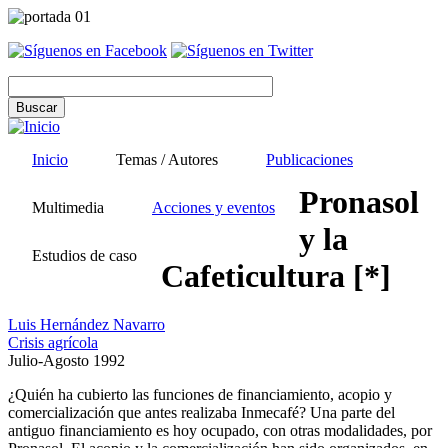
Pasar
al
contenido
principal
Inicio
Temas / Autores
Publicaciones
Pronasol
Multimedia
Acciones y eventos
y la
Estudios de caso
Cafeticultura [*]
Luis Hernández Navarro
Crisis agrícola
Julio-Agosto 1992
¿Quién ha cubierto las funciones de financiamiento, acopio y
comercialización que antes realizaba Inmecafé? Una parte del
antiguo financiamiento es hoy ocupado, con otras modalidades, por