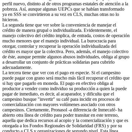
perfil nuevo, distinto al de otros programas estatales de atención a la
pobreza. Así, aunque algunas UEPCs que se habían transformado
ya en SSS se convirtieron a su vez en CLS, muchas otras no lo
hicieron.
La segunda tiene que ver sobre la conveniencia de manejar el
crédito de manera grupal o individualizada. Evidentemente, el
manejo colectivo del crédito implica, de entrada, costos de operación
mucho menores que el manejo individual. La burocracia para
otorgar, controlar y recuperar la operación individualizada del
crédito es mayor que la colectiva. Pero, además, el manejo colectivo
de éste, aunque permite algunos abusos individuales, obliga al grupo
a desarrollar un conjunto de prácticas solidarias para cubrirlo
adecuadamente.
La tercera tiene que ver con el pago en especie. Si el campesino
puede pagar con grano será mucho más fácil recuperar el crédito que
si hay que pagarlo en moneda. El pago en efectivo obliga al
productor a vender como individuo su producción a quien la puede
pagar de inmediato, es decir, al acaparador, y dificulta que el
campesino busque "invertir" su café para incidir en procesos de
comercialización con mayores volúmenes asociado con otros
campesinos. Ciertamente, Pronasol -a diferencia de Inmecafé- ha
abierto otra línea de crédito para poder transitar en este terreno,
aquella que dedica recursos al acopio y la comercialización y que es
otorgada a los Fondos Regionales de Solidaridad (FRS) y por su
conducto a CLS y organizaciones de segundo nivel. Esta línea,