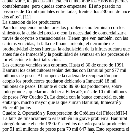
capitalizarte, te quedas sin nada, en el mejor de los casos no pierdes
contablemente, pero quedas como empezaste. El año pasado no
pasamos de 16 mil quintales entre todas, frente a los 230 mil de hace
dos años". [11]
La situación de los productores
Para los pequeños productores los problemas no terminan con los
siniestros, la caída del precio o con la necesidad de comercializar a
través de coyotes o trasnacionales. Tienen que ver, también, con las
carteras vencidas, la falta de financiamiento, el derrumbe de
productividad de sus huertas, la adquisición de la infraestructura que
antes fue de Inmecafé y la posibilidad de avanzar en los procesos de
torrefacción e industrialización.
Las carteras vencidas son enormes. Hasta el 30 de enero de 1991
Banrural los cafeticultores tenían deudas con Banrural por $77 mil
millones de pesos. Al romperse la cadena de recuperación por
acopio los productores quedaron debiendo a Inmecafé 18 mil
millones de pesos. Durante el ciclo 89-90 los productores, sobre
todo grandes, quedaron a deber a Fidecafé, más de 10 mil millones
de pesos (Ver Cuadro 2). La deuda con la banca comercial es, sin
embargo, mucho mayor que la que suman Banrural, Inmecafé y
Fidecafé juntos.
Cuadro 2. Operación y Recuperación de Créditos del Fidecafé[H-]
La falta de financiamiento es también un grave problema. Banrural
otorgó durante el ciclo 1990-91 créditos de avío para la producción
por 51 mil millones de pesos para 70 mil 647 has. Esto representa el