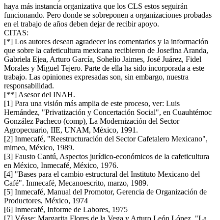
haya más instancia organizativa que los CLS estos seguirán
funcionando. Pero donde se sobreponen a organizaciones probadas
en el trabajo de años deben dejar de recibir apoyo.
CITAS:
[*] Los autores desean agradecer los comentarios y la información
que sobre la cafeticultura mexicana recibieron de Josefina Aranda,
Gabriela Ejea, Arturo García, Sohelio Jaimes, José Juárez, Fidel
Morales y Miguel Tejero. Parte de ella ha sido incorporada a este
trabajo. Las opiniones expresadas son, sin embargo, nuestra
responsabilidad.
[**] Asesor del INAH.
[1] Para una visión más amplia de este proceso, ver: Luis
Hernández, "Privatización y Concertación Social", en Cuauhtémoc
González Pacheco (comp), La Modernización del Sector
Agropecuario, IIE, UNAM, México, 1991.
[2] Inmecafé, "Reestructuración del Sector Cafetalero Mexicano",
mimeo, México, 1989.
[3] Fausto Cantú, Aspectos jurídico-económicos de la cafeticultura
en México, Inmecafé, México, 1976.
[4] "Bases para el cambio estructural del Instituto Mexicano del
Café". Inmecafé, Mecanoescrito, marzo, 1989.
[5] Inmecafé, Manual del Promotor, Gerencia de Organización de
Productores, México, 1974
[6] Inmecafé, Informe de Labores, 1975
[7] Véase: Margarita Flores de la Vega y Arturo León López, "La