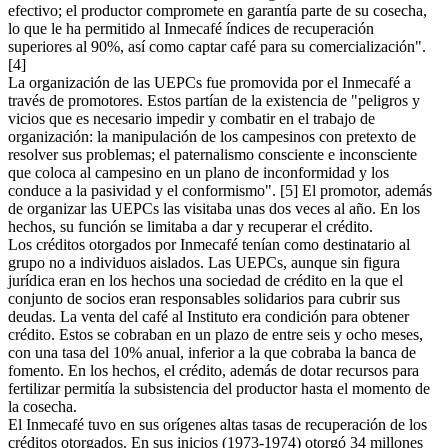
efectivo; el productor compromete en garantía parte de su cosecha,
lo que le ha permitido al Inmecafé índices de recuperación
superiores al 90%, así como captar café para su comercialización".
[4]
La organización de las UEPCs fue promovida por el Inmecafé a
través de promotores. Estos partían de la existencia de "peligros y
vicios que es necesario impedir y combatir en el trabajo de
organización: la manipulación de los campesinos con pretexto de
resolver sus problemas; el paternalismo consciente e inconsciente
que coloca al campesino en un plano de inconformidad y los
conduce a la pasividad y el conformismo". [5] El promotor, además
de organizar las UEPCs las visitaba unas dos veces al año. En los
hechos, su función se limitaba a dar y recuperar el crédito.
Los créditos otorgados por Inmecafé tenían como destinatario al
grupo no a individuos aislados. Las UEPCs, aunque sin figura
jurídica eran en los hechos una sociedad de crédito en la que el
conjunto de socios eran responsables solidarios para cubrir sus
deudas. La venta del café al Instituto era condición para obtener
crédito. Estos se cobraban en un plazo de entre seis y ocho meses,
con una tasa del 10% anual, inferior a la que cobraba la banca de
fomento. En los hechos, el crédito, además de dotar recursos para
fertilizar permitía la subsistencia del productor hasta el momento de
la cosecha.
El Inmecafé tuvo en sus orígenes altas tasas de recuperación de los
créditos otorgados. En sus inicios (1973-1974) otorgó 34 millones