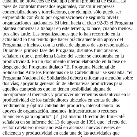
cabalmente proyectos de este tipo por un problema de escala. La
tarea de controlar mercados regionales, construir empresas
comercializadoras y torrefactoras, por ejemplo, sólo puede ser
emprendido con éxito por organizaciones de segundo nivel u
organizaciones nacionales. Si bien, hacia el ciclo 92-93 el Programa
plantea comenzar a trabajar en este terreno, lo hace, cuando menos,
tres años tarde. Las organizaciones que lo han recorrido en la
actualidad lo han tenido que hacer prácticamente sin apoyo del
Programa, e incluso, con la crítica de algunos de sus responsables.
Durante la primera fase del Programa, distintos funcionarios
señalaron que el problema básico del sector se encontraba en la
productividad. En un documento interno elaborado en la fase de
despegue del Programa titulado "El Programa Nacional de
Solidaridad Ante los Problemas de la Cafeticultura" se señalaba: "el
Programa Nacional de Solidaridad deberá enfocar su atención sobre
dos vías; apoyar la generación de alternativas productivas para
aquellos campesinos que no tienen posibilidad alguna de
incorporarse al mercado; y promover incrementos sustantivos en la
productividad de los cafeticultores ubicados en zonas de alto
rendimiento y óptima calidad del producto, intensificando los
apoyos de organización, insumos, infraestructura o recursos
financieros para lograrlo". [21] El mismo Director del Inmecafé
señalaba en su informe del 13 de agosto de 1991 que "el reto del
sector cafetalero mexicano está en alcanzar nuevos niveles de
eficiencia y productividad en cada una de las actividades que