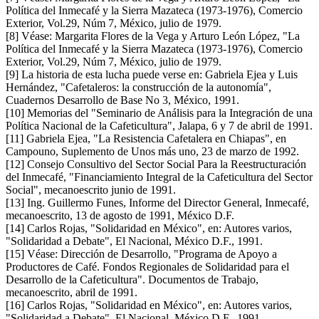
Política del Inmecafé y la Sierra Mazateca (1973-1976), Comercio
Exterior, Vol.29, Núm 7, México, julio de 1979.
[8] Véase: Margarita Flores de la Vega y Arturo León López, "La
Política del Inmecafé y la Sierra Mazateca (1973-1976), Comercio
Exterior, Vol.29, Núm 7, México, julio de 1979.
[9] La historia de esta lucha puede verse en: Gabriela Ejea y Luis
Hernández, "Cafetaleros: la construcción de la autonomía",
Cuadernos Desarrollo de Base No 3, México, 1991.
[10] Memorias del "Seminario de Análisis para la Integración de una
Política Nacional de la Cafeticultura", Jalapa, 6 y 7 de abril de 1991.
[11] Gabriela Ejea, "La Resistencia Cafetalera en Chiapas", en
Campouno, Suplemento de Unos más uno, 23 de marzo de 1992.
[12] Consejo Consultivo del Sector Social Para la Reestructuración
del Inmecafé, "Financiamiento Integral de la Cafeticultura del Sector
Social", mecanoescrito junio de 1991.
[13] Ing. Guillermo Funes, Informe del Director General, Inmecafé,
mecanoescrito, 13 de agosto de 1991, México D.F.
[14] Carlos Rojas, "Solidaridad en México", en: Autores varios,
"Solidaridad a Debate", El Nacional, México D.F., 1991.
[15] Véase: Dirección de Desarrollo, "Programa de Apoyo a
Productores de Café. Fondos Regionales de Solidaridad para el
Desarrollo de la Cafeticultura". Documentos de Trabajo,
mecanoescrito, abril de 1991.
[16] Carlos Rojas, "Solidaridad en México", en: Autores varios,
"Solidaridad a Debate", El Nacional, México D.F., 1991.