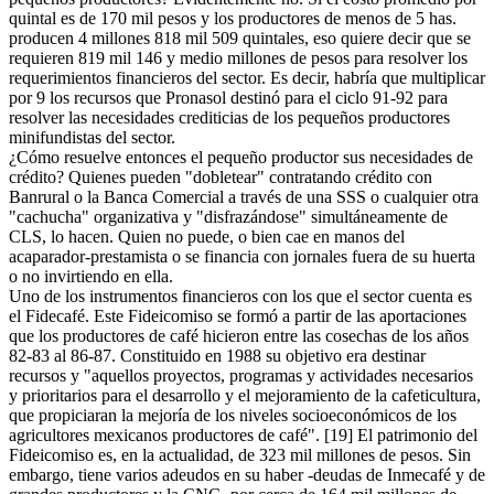
quintal es de 170 mil pesos y los productores de menos de 5 has.
producen 4 millones 818 mil 509 quintales, eso quiere decir que se
requieren 819 mil 146 y medio millones de pesos para resolver los
requerimientos financieros del sector. Es decir, habría que multiplicar
por 9 los recursos que Pronasol destinó para el ciclo 91-92 para
resolver las necesidades crediticias de los pequeños productores
minifundistas del sector.
¿Cómo resuelve entonces el pequeño productor sus necesidades de
crédito? Quienes pueden "dobletear" contratando crédito con
Banrural o la Banca Comercial a través de una SSS o cualquier otra
"cachucha" organizativa y "disfrazándose" simultáneamente de
CLS, lo hacen. Quien no puede, o bien cae en manos del
acaparador-prestamista o se financia con jornales fuera de su huerta
o no invirtiendo en ella.
Uno de los instrumentos financieros con los que el sector cuenta es
el Fidecafé. Este Fideicomiso se formó a partir de las aportaciones
que los productores de café hicieron entre las cosechas de los años
82-83 al 86-87. Constituido en 1988 su objetivo era destinar
recursos y "aquellos proyectos, programas y actividades necesarios
y prioritarios para el desarrollo y el mejoramiento de la cafeticultura,
que propiciaran la mejoría de los niveles socioeconómicos de los
agricultores mexicanos productores de café". [19] El patrimonio del
Fideicomiso es, en la actualidad, de 323 mil millones de pesos. Sin
embargo, tiene varios adeudos en su haber -deudas de Inmecafé y de