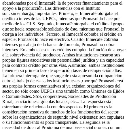
abandonadas por el Inmecafé: la de proveer financiamiento para el
apoyo a la producción. Las diferencias con el Instituto
son, sin embargo, importantes. Primero, el Inmecafé otorgaba el
crédito a través de las UEPCs, mientras que Pronasol lo hace por
medio de los CLS. Segundo, Inmecafé otorgaba el crédito al grupo
que se hacía responsable solidario de éste, mientras que Pronasol lo
otorga a los individuos. Tercero, el Inmecafé cobraba el crédito en
especie; Pronasol lo hace en efectivo. Cuarto, Inmecafé cobraba
intereses por abajo de la banca de fomento; Pronasol no cobra
intereses. En ambos casos los créditos cumplen la función de apoyar
a la sobrevivencia del productor. Ambas instituciones crearon sus
propias figuras asociativas sin personalidad jurídica y sin capacidad
para contratar crédito por otras vías. Asimismo, ambas instituciones
tienen en su primera fase de operación tasas de recuperación altas.
La primera interrogante que surge de esta apresurada comparación
entre el trabajo de estas dos instituciones es ¿por qué Pronasol crea
sus propias formas organizativas si ya existían organizaciones del
sector, no sólo como UEPCs sino también como Uniones de Ejidos
o Comunidades, SSS, cooperativas, Sociedades de Producción
Rural, asociaciones agrícolas locales, etc... La respuesta está
estrechamente relacionada con dos aspectos. El primero es la
consideración negativa de muchos de los funcionarios del sector
sobre las organizaciones de segundo nivel existentes: son cupulares
o su funcionamiento es poco transparente. La segunda es la
necesidad de dotar al Programa de una base social propia, con un