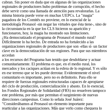
cubran. Sin poner en duda que en algunas de las organizaciones
regionales de productores hubo problemas de corrupción, el hecho
debe servir como una llamada de atención para revalorarlas. La
misma historia puede verse en muchas UEPCs. La "magia"
pagadora de los Comités no proviene, en lo esencial de la
metodología Pronasol -sin negar las virtudes que ésta tiene-, sino de
la circunstancia en la que los CLS hicieron su aparición y
funcionaron, hoy, la magia ha mostrado sus limitaciones.
¿Ha democratizado el programa de Pronasol el mundo rural?
Difícilmente lo ha hecho. De entrada no ha fortalecido a las
organizaciones regionales de productores que son -ellas sí- un factor
clave en la democratización de sus regiones. Para que sus miembros
accedan
a los recursos del Programa han tenido que desdoblarse y actuar
comunitariamente. El problema es que, en el medio rural, los
mercados y los caciques actúan en la esfera de lo regional. Y es sólo
en ese terreno que se les puede derrotar. Evidentemente el nivel
comunitario es importante, pero no es definitorio. Para ello se
requiere de fuerzas regionales estructuradas capaces de apropiarse
del ciclo de producción, comercialización y abasto. En lo esencial,
los Fondos Regionales de Solidaridad (FRS) no resuelven tampoco
este problema, por más que permitan el surgimiento de nuevas
direcciones campesinas. Como lo señala José Juárez:
"Considerábamos al Pronasol un elemento importante para
rearticular a las organizaciones. Más que verlo como chequera lo