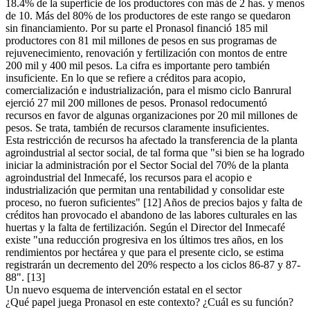
18.4% de la superficie de los productores con más de 2 has. y menos
de 10. Más del 80% de los productores de este rango se quedaron
sin financiamiento. Por su parte el Pronasol financió 185 mil
productores con 81 mil millones de pesos en sus programas de
rejuvenecimiento, renovación y fertilización con montos de entre
200 mil y 400 mil pesos. La cifra es importante pero también
insuficiente. En lo que se refiere a créditos para acopio,
comercialización e industrialización, para el mismo ciclo Banrural
ejerció 27 mil 200 millones de pesos. Pronasol redocumentó
recursos en favor de algunas organizaciones por 20 mil millones de
pesos. Se trata, también de recursos claramente insuficientes.
Esta restricción de recursos ha afectado la transferencia de la planta
agroindustrial al sector social, de tal forma que "si bien se ha logrado
iniciar la administración por el Sector Social del 70% de la planta
agroindustrial del Inmecafé, los recursos para el acopio e
industrialización que permitan una rentabilidad y consolidar este
proceso, no fueron suficientes" [12] Años de precios bajos y falta de
créditos han provocado el abandono de las labores culturales en las
huertas y la falta de fertilización. Según el Director del Inmecafé
existe "una reducción progresiva en los últimos tres años, en los
rendimientos por hectárea y que para el presente ciclo, se estima
registrarán un decremento del 20% respecto a los ciclos 86-87 y 87-
88". [13]
Un nuevo esquema de intervención estatal en el sector
¿Qué papel juega Pronasol en este contexto? ¿Cuál es su función?