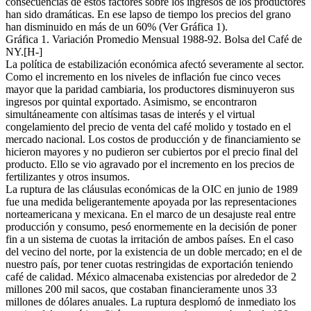
consecuencias de estos factores sobre los ingresos de los productores
han sido dramáticas. En ese lapso de tiempo los precios del grano
han disminuido en más de un 60% (Ver Gráfica 1).
Gráfica 1. Variación Promedio Mensual 1988-92. Bolsa del Café de
NY.[H-]
La política de estabilización económica afectó severamente al sector.
Como el incremento en los niveles de inflación fue cinco veces
mayor que la paridad cambiaria, los productores disminuyeron sus
ingresos por quintal exportado. Asimismo, se encontraron
simultáneamente con altísimas tasas de interés y el virtual
congelamiento del precio de venta del café molido y tostado en el
mercado nacional. Los costos de producción y de financiamiento se
hicieron mayores y no pudieron ser cubiertos por el precio final del
producto. Ello se vio agravado por el incremento en los precios de
fertilizantes y otros insumos.
La ruptura de las cláusulas económicas de la OIC en junio de 1989
fue una medida beligerantemente apoyada por las representaciones
norteamericana y mexicana. En el marco de un desajuste real entre
producción y consumo, pesó enormemente en la decisión de poner
fin a un sistema de cuotas la irritación de ambos países. En el caso
del vecino del norte, por la existencia de un doble mercado; en el de
nuestro país, por tener cuotas restringidas de exportación teniendo
café de calidad. México almacenaba existencias por alrededor de 2
millones 200 mil sacos, que costaban financieramente unos 33
millones de dólares anuales. La ruptura desplomó de inmediato los