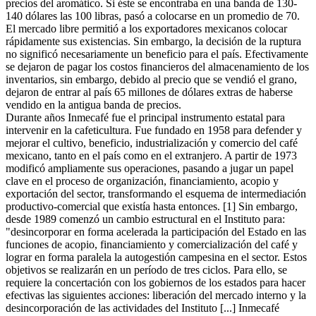
precios del aromático. Si éste se encontraba en una banda de 130-
140 dólares las 100 libras, pasó a colocarse en un promedio de 70.
El mercado libre permitió a los exportadores mexicanos colocar
rápidamente sus existencias. Sin embargo, la decisión de la ruptura
no significó necesariamente un beneficio para el país. Efectivamente
se dejaron de pagar los costos financieros del almacenamiento de los
inventarios, sin embargo, debido al precio que se vendió el grano,
dejaron de entrar al país 65 millones de dólares extras de haberse
vendido en la antigua banda de precios.
Durante años Inmecafé fue el principal instrumento estatal para
intervenir en la cafeticultura. Fue fundado en 1958 para defender y
mejorar el cultivo, beneficio, industrialización y comercio del café
mexicano, tanto en el país como en el extranjero. A partir de 1973
modificó ampliamente sus operaciones, pasando a jugar un papel
clave en el proceso de organización, financiamiento, acopio y
exportación del sector, transformando el esquema de intermediación
productivo-comercial que existía hasta entonces. [1] Sin embargo,
desde 1989 comenzó un cambio estructural en el Instituto para:
"desincorporar en forma acelerada la participación del Estado en las
funciones de acopio, financiamiento y comercialización del café y
lograr en forma paralela la autogestión campesina en el sector. Estos
objetivos se realizarán en un período de tres ciclos. Para ello, se
requiere la concertación con los gobiernos de los estados para hacer
efectivas las siguientes acciones: liberación del mercado interno y la
desincorporación de las actividades del Instituto [...] Inmecafé