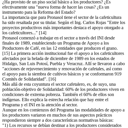
¿Ha provisto de un piso social básico a los productores? ¿Es
efectivamente una "nueva forma de hacer las cosas? ¿Es un
instrumento para la Reforma del Estado?
La importancia que para Pronasol tiene el sector de la cafeticultura
ha sido resaltada por su titular. Según el Ing. Carlos Rojas "Entre los
proyectos productivos más importantes destaca el apoyo otorgado a
los cafeticultores..." [14]
Pronasol comenzó a trabajar en el sector a través del INI desde
finales de 1989, estableciendo un Programa de Apoyo a los
Productores de Café, en las 12 entidades que producen el grano.
[15] La primera acción institucional fue el apoyo a los cafeticultores
afectados por la helada de diciembre de 1989 en los estados de
Hidalgo, San Luis Potosí, Puebla y Veracruz. Allí se llevaron a cabo
"acciones de rejuvenecimiento y renovación de cafetales, así como
el apoyo para la siembra de cultivos básicos y se conformaron 919
Comités de Solidaridad". [16]
Más allá de esta coyuntura el sector cafetalero, es, de suyo, una
población-objetivo de Solidaridad: 60% de los productores viven en
condiciones de extrema pobreza. También el 60% de ellos son
indígenas. Ello explica la estrecha relación que hay entre el
Programa y el INI en la atención al sector.
Aunque en los comienzos del Programa las modalidades de apoyo a
los productores variaron en muchos de sus aspectos prácticos
respondieron siempre a dos características normativas básicas:
"1) Los recursos se debían destinar a los productores considerados