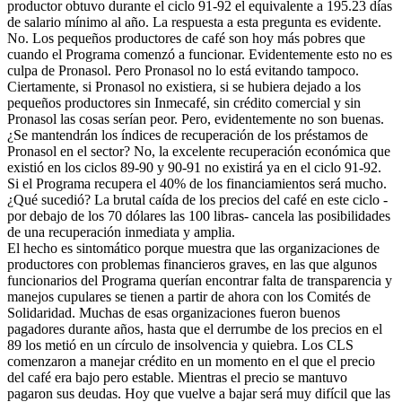
productor obtuvo durante el ciclo 91-92 el equivalente a 195.23 días
de salario mínimo al año. La respuesta a esta pregunta es evidente.
No. Los pequeños productores de café son hoy más pobres que
cuando el Programa comenzó a funcionar. Evidentemente esto no es
culpa de Pronasol. Pero Pronasol no lo está evitando tampoco.
Ciertamente, si Pronasol no existiera, si se hubiera dejado a los
pequeños productores sin Inmecafé, sin crédito comercial y sin
Pronasol las cosas serían peor. Pero, evidentemente no son buenas.
¿Se mantendrán los índices de recuperación de los préstamos de
Pronasol en el sector? No, la excelente recuperación económica que
existió en los ciclos 89-90 y 90-91 no existirá ya en el ciclo 91-92.
Si el Programa recupera el 40% de los financiamientos será mucho.
¿Qué sucedió? La brutal caída de los precios del café en este ciclo -
por debajo de los 70 dólares las 100 libras- cancela las posibilidades
de una recuperación inmediata y amplia.
El hecho es sintomático porque muestra que las organizaciones de
productores con problemas financieros graves, en las que algunos
funcionarios del Programa querían encontrar falta de transparencia y
manejos cupulares se tienen a partir de ahora con los Comités de
Solidaridad. Muchas de esas organizaciones fueron buenos
pagadores durante años, hasta que el derrumbe de los precios en el
89 los metió en un círculo de insolvencia y quiebra. Los CLS
comenzaron a manejar crédito en un momento en el que el precio
del café era bajo pero estable. Mientras el precio se mantuvo
pagaron sus deudas. Hoy que vuelve a bajar será muy difícil que las