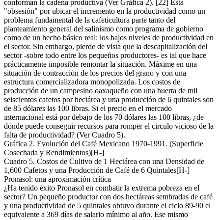
conforman la cadena productiva (Ver Gráfica 2). [22] Esta
"obsesión" por ubicar el incremento en la productividad como un
problema fundamental de la cafeticultura parte tanto del
planteamiento general del salinismo como programa de gobierno
como de un hecho básico real: los bajos niveles de productividad en
el sector. Sin embargo, pierde de vista que la descapitalización del
sector -sobre todo entre los pequeños productores- es tal que hace
prácticamente imposible remontar la situación. Máxime en una
situación de contracción de los precios del grano y con una
estructura comercializadora monopolizada. Los costos de
producción de un campesino oaxaqueño con una huerta de mil
seiscientos cafetos por hectárea y una producción de 6 quintales son
de 85 dólares las 100 libras. Si el precio en el mercado
internacional está por debajo de los 70 dólares las 100 libras, ¿de
dónde puede conseguir recursos para romper el circulo vicioso de la
falta de productividad? (Ver Cuadro 5).
Gráfica 2. Evolución del Café Mexicano 1970-1991. (Superficie
Cosechada y Rendimientos)[H-]
Cuadro 5. Costos de Cultivo de 1 Hectárea con una Densidad de
1,600 Cafetos y una Producción de Café de 6 Quintales[H-]
Pronasol: una aproximación crítica
¿Ha tenido éxito Pronasol en combatir la extrema pobreza en el
sector? Un pequeño productor con dos hectáreas sembradas de café
y una productividad de 5 quintales obtuvo durante el ciclo 89-90 el
equivalente a 369 días de salario mínimo al año. Ese mismo