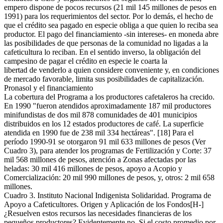
empero dispone de pocos recursos (21 mil 145 millones de pesos en
1991) para los requerimientos del sector. Por lo demás, el hecho de
que el crédito sea pagado en especie obliga a que quien lo reciba sea
productor. El pago del financiamiento -sin intereses- en moneda abre
las posibilidades de que personas de la comunidad no ligadas a la
cafeticultura lo reciban. En el sentido inverso, la obligación del
campesino de pagar el crédito en especie le coarta la
libertad de venderlo a quien considere conveniente y, en condiciones
de mercado favorable, limita sus posibilidades de capitalización.
Pronasol y el financiamiento
La cobertura del Programa a los productores cafetaleros ha crecido.
En 1990 "fueron atendidos aproximadamente 187 mil productores
minifundistas de dos mil 878 comunidades de 401 municipios
distribuidos en los 12 estados productores de café. La superficie
atendida en 1990 fue de 238 mil 334 hectáreas". [18] Para el
período 1990-91 se otorgaron 91 mil 633 millones de pesos (Ver
Cuadro 3), para atender los programas de Fertilización y Corte: 37
mil 568 millones de pesos, atención a Zonas afectadas por las
heladas: 30 mil 416 millones de pesos, apoyo a Acopio y
Comercialización: 20 mil 990 millones de pesos, y, otros: 2 mil 658
millones.
Cuadro 3. Instituto Nacional Indigenista Solidaridad. Programa de
Apoyo a Cafeticultores. Origen y Aplicación de los Fondos[H-]
¿Resuelven estos recursos las necesidades financieras de los
pequeños productores? Evidentemente no. Si el costo promedio por