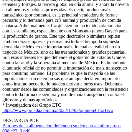
cereales y forrajes, la tercera global en cría animal y ahora la novena
en alimentos y bebidas procesadas. Es decir, produce maíz
transgénico (por contrato), es la principal vendedora de forraje
pecuario y lo demanda para cría animal y producción de comida
chatarra. Adicionalmente, Cargill siempre ha tenido colaboración
con las semilleras, especialmente con Monsanto (ahora Bayer) para
la producción de granos. Este tipo decírculos o similares repiten
también otras empresas y recrean así todo el tiempo la supuesta
demanda de México de importar maíz, lo cual es realidad no un
negocio de México, sino de las trasnacionales y grandes pecuarias.
Son esos intereses los que defiende el gobierno de Estados Unidos
contra la salud y la soberanía alimentaria de México. Es importante
el anuncio oficial de no permitir la importación de maíz transgénico
para consumo humano. El problema es que la mayoría de las
importaciones son de empresas que aunque declaren importarlo
como insumo pecuario, lo pueden derivar a otros usos. Debemos
continuar desde las comunidades y organizaciones con la resistencia
contra toda forma de siembra y uso de maíz transgénico, contra el
glifosato y demás agrotóxicos.
* Investigadora del Grupo ETC
https://www.jornada.com.mx/2022/12/03/opinion/015a1eco
DESCARGA PDF
Barones de la alimentación defienden su derecho a enfermarnos
03dic22_0.pdf