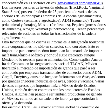
concentración en 11 sectores claves (
https://tinyurl.com/yujwu5z9
).
Los mayores gestores de inversión globales (BlackRock, Vanguard,
State Street) poseen alrededor de 25 por ciento de varias de las
acciones de las principales empresas de la cadena agroalimentaria,
como Corteva (semillas y agrotóxicos), ADM (comercio), Tyson
(cría animal y forrajes), Mosaic (fertilizantes), Pepsico (procesadores
de alimento), Kroger, Walmart (supermercados). Tienen porcentajes
relevantes de acciones en todas las trasnacionales de la cadena
agroalimentaria.
Otro factor del que da cuenta el informe es la integración horizontal
entre corporaciones, no sólo en su sector, sino con otros. Esto es
importante para entender cómo funcionan la demanda de importar
maíz transgénico a México y por qué sigue creciendo aunque
México no lo necesite para su alimentación. Como explica Ana de
Ita de Ceccam, en las negociaciones hacia el TLCAN, México
liberalizó el mercado de importación de granos que pasó a ser
controlado por empresas trasnacionales de comercio, como ADM,
Cargill, Dreyfus y otras que luego se fusionaron con éstas, así como
por grandes criadoras industriales de aves, cerdos y vacunos. Varias
de estas empresas que importan maíz a México desde Estados
Unidos, también tienen contratos con los productores de Estados
Unidos. Algunas han pasado a ser también productoras de ganado
en México, cerrando así su cadena de lucro, ya que controlan la
oferta y la demanda.
Por ejemplo, Cargill es la mayor empresa global de comercio de