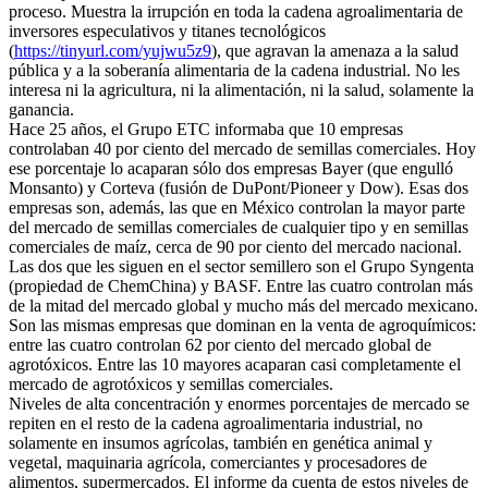
proceso. Muestra la irrupción en toda la cadena agroalimentaria de
inversores especulativos y titanes tecnológicos
(
https://tinyurl.com/yujwu5z9
), que agravan la amenaza a la salud
pública y a la soberanía alimentaria de la cadena industrial. No les
interesa ni la agricultura, ni la alimentación, ni la salud, solamente la
ganancia.
Hace 25 años, el Grupo ETC informaba que 10 empresas
controlaban 40 por ciento del mercado de semillas comerciales. Hoy
ese porcentaje lo acaparan sólo dos empresas Bayer (que engulló
Monsanto) y Corteva (fusión de DuPont/Pioneer y Dow). Esas dos
empresas son, además, las que en México controlan la mayor parte
del mercado de semillas comerciales de cualquier tipo y en semillas
comerciales de maíz, cerca de 90 por ciento del mercado nacional.
Las dos que les siguen en el sector semillero son el Grupo Syngenta
(propiedad de ChemChina) y BASF. Entre las cuatro controlan más
de la mitad del mercado global y mucho más del mercado mexicano.
Son las mismas empresas que dominan en la venta de agroquímicos:
entre las cuatro controlan 62 por ciento del mercado global de
agrotóxicos. Entre las 10 mayores acaparan casi completamente el
mercado de agrotóxicos y semillas comerciales.
Niveles de alta concentración y enormes porcentajes de mercado se
repiten en el resto de la cadena agroalimentaria industrial, no
solamente en insumos agrícolas, también en genética animal y
vegetal, maquinaria agrícola, comerciantes y procesadores de
alimentos, supermercados. El informe da cuenta de estos niveles de