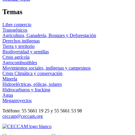
Temas
Libre comercio
Transgénicos
Agricultura, Ganadería, Bosques y Deforestación
Derechos indígenas
Tierra y territorio
Biodiversidad y semillas
Crisis agrícola
Agrocombustibles
Movimientos sociales, indígenas y campesinos
Crisis Climática y conservación
Minería
Hidroeléctricas, eólicas, solares
Hidrocarburos y fracking
Agua
Megaproyectos
Teléfono: 55 5661 19 25 y 55 5661 53 98
ceccam@ceccam.org