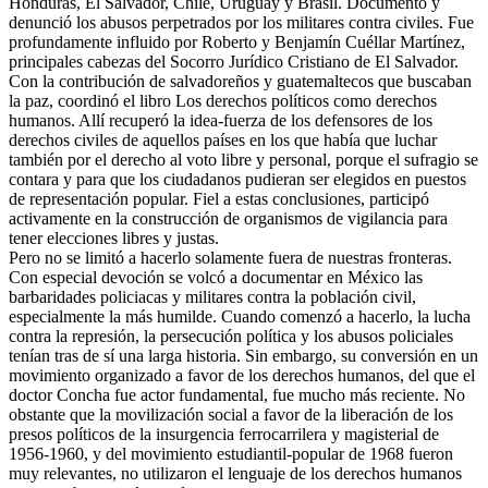
Honduras, El Salvador, Chile, Uruguay y Brasil. Documentó y
denunció los abusos perpetrados por los militares contra civiles. Fue
profundamente influido por Roberto y Benjamín Cuéllar Martínez,
principales cabezas del Socorro Jurídico Cristiano de El Salvador.
Con la contribución de salvadoreños y guatemaltecos que buscaban
la paz, coordinó el libro Los derechos políticos como derechos
humanos. Allí recuperó la idea-fuerza de los defensores de los
derechos civiles de aquellos países en los que había que luchar
también por el derecho al voto libre y personal, porque el sufragio se
contara y para que los ciudadanos pudieran ser elegidos en puestos
de representación popular. Fiel a estas conclusiones, participó
activamente en la construcción de organismos de vigilancia para
tener elecciones libres y justas.
Pero no se limitó a hacerlo solamente fuera de nuestras fronteras.
Con especial devoción se volcó a documentar en México las
barbaridades policiacas y militares contra la población civil,
especialmente la más humilde. Cuando comenzó a hacerlo, la lucha
contra la represión, la persecución política y los abusos policiales
tenían tras de sí una larga historia. Sin embargo, su conversión en un
movimiento organizado a favor de los derechos humanos, del que el
doctor Concha fue actor fundamental, fue mucho más reciente. No
obstante que la movilización social a favor de la liberación de los
presos políticos de la insurgencia ferrocarrilera y magisterial de
1956-1960, y del movimiento estudiantil-popular de 1968 fueron
muy relevantes, no utilizaron el lenguaje de los derechos humanos