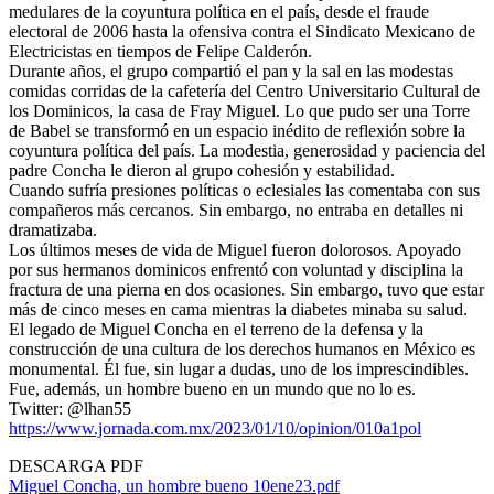
medulares de la coyuntura política en el país, desde el fraude
electoral de 2006 hasta la ofensiva contra el Sindicato Mexicano de
Electricistas en tiempos de Felipe Calderón.
Durante años, el grupo compartió el pan y la sal en las modestas
comidas corridas de la cafetería del Centro Universitario Cultural de
los Dominicos, la casa de Fray Miguel. Lo que pudo ser una Torre
de Babel se transformó en un espacio inédito de reflexión sobre la
coyuntura política del país. La modestia, generosidad y paciencia del
padre Concha le dieron al grupo cohesión y estabilidad.
Cuando sufría presiones políticas o eclesiales las comentaba con sus
compañeros más cercanos. Sin embargo, no entraba en detalles ni
dramatizaba.
Los últimos meses de vida de Miguel fueron dolorosos. Apoyado
por sus hermanos dominicos enfrentó con voluntad y disciplina la
fractura de una pierna en dos ocasiones. Sin embargo, tuvo que estar
más de cinco meses en cama mientras la diabetes minaba su salud.
El legado de Miguel Concha en el terreno de la defensa y la
construcción de una cultura de los derechos humanos en México es
monumental. Él fue, sin lugar a dudas, uno de los imprescindibles.
Fue, además, un hombre bueno en un mundo que no lo es.
Twitter: @lhan55
https://www.jornada.com.mx/2023/01/10/opinion/010a1pol
DESCARGA PDF
Miguel Concha, un hombre bueno 10ene23.pdf