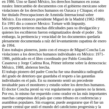
en 1986. Uno se llamó México, los derechos humanos en zonas
rurales: Intercambio de documentos con el gobierno mexicano sobre
violaciones de los derechos humanos en Oaxaca y Chiapas; el otro
fue titulado Preocupaciones de Amnistía Internacional sobre
México. Era entonces presidente Miguel de la Madrid (1982-1988).
En 1991 dio a conocer Mexico: Torture with Impunity.
Los reportes tuvieron muchas dificultades para su divulgación y
quienes los escribieron fueron estigmatizados desde el poder . Sin
embargo, la pertinencia y veracidad de los documentos quedaría
plenamente documentada a raíz del levantamiento zapatista de enero
de 1994.
Estos trabajos pioneros, junto con el ensayo de Miguel Concha Las
violaciones a los derechos humanos individuales en México: 1971-
1986, publicado en el libro coordinado por Pablo González
Casanova y Jorge Cadena Roa, Primer informe sobre la democracia:
México, 1988, abrieron brecha.
El trabajo pionero del padre Concha fue una dramática radiografía
del grado de deterioro que guardaba el respeto a las garantías
individuales en el país. En su momento sentó un precedente
invaluable para el monitoreo y estudio sobre los derechos humanos.
El doctor Concha prestó su voz regularmente a quienes no la tienen.
Por eso, lo mismo fue requerido como orador en las más importantes
marchas campesinas del país que como tribuno en conferencias y
asambleas populares. Sin exagerar, puede asegurarse que él fue un
puente central que unió el mundo del catolicismo progresista y la