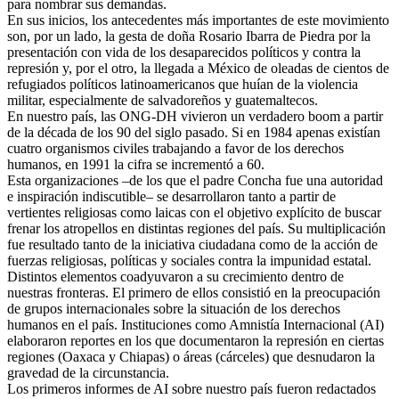
para nombrar sus demandas.
En sus inicios, los antecedentes más importantes de este movimiento
son, por un lado, la gesta de doña Rosario Ibarra de Piedra por la
presentación con vida de los desaparecidos políticos y contra la
represión y, por el otro, la llegada a México de oleadas de cientos de
refugiados políticos latinoamericanos que huían de la violencia
militar, especialmente de salvadoreños y guatemaltecos.
En nuestro país, las ONG-DH vivieron un verdadero boom a partir
de la década de los 90 del siglo pasado. Si en 1984 apenas existían
cuatro organismos civiles trabajando a favor de los derechos
humanos, en 1991 la cifra se incrementó a 60.
Esta organizaciones –de los que el padre Concha fue una autoridad
e inspiración indiscutible– se desarrollaron tanto a partir de
vertientes religiosas como laicas con el objetivo explícito de buscar
frenar los atropellos en distintas regiones del país. Su multiplicación
fue resultado tanto de la iniciativa ciudadana como de la acción de
fuerzas religiosas, políticas y sociales contra la impunidad estatal.
Distintos elementos coadyuvaron a su crecimiento dentro de
nuestras fronteras. El primero de ellos consistió en la preocupación
de grupos internacionales sobre la situación de los derechos
humanos en el país. Instituciones como Amnistía Internacional (AI)
elaboraron reportes en los que documentaron la represión en ciertas
regiones (Oaxaca y Chiapas) o áreas (cárceles) que desnudaron la
gravedad de la circunstancia.
Los primeros informes de AI sobre nuestro país fueron redactados