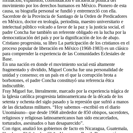
formación, expansión, consolidación e incidencia política del
movimiento por los derechos humanos en México. Pionero de esta
causa, su biografía personal se fundió y entremezcló con ella.
Sacerdote de la Provincia de Santiago de la Orden de Predicadores
en México, doctor en teología, periodista, maestro universitario e
intelectual público volcado a favor de la paz y la justicia social, el
padre Concha fue también un referente obligado en la lucha por la
democratización del país y por la dignificación de los de abajo.
Cristiano progresista, su libro La participación de los cristianos en el
proceso popular de liberación en México (1968-1983) es un clásico
para comprender la experiencia de las Comunidades Eclesiales de
Base.
En una nación en donde el movimiento social está altamente
fragmentado y dividido, Miguel Concha fue una personalidad de
unidad y consenso; en un país en el que la corrupción brota a
borbotones, el padre Concha constituyó una referencia ética
indiscutible.
Fray Miguel fue, literalmente, marcado por la experiencia trágica de
la Iglesia católica progresista latinoamericana de la década de los
setenta y ochenta del siglo pasado y la represión que sufrió a manos
de las dictaduras militares. “Hoy sabemos –escribió en el diario
Unomásuno– que desde 1968 alrededor de 850 obispos, sacerdotes,
religiosos y religiosas latinoamericanos han sido encarcelados,
torturados, asesinados o han desaparecido”.
Con rigor, analizó los gobiernos de facto en Nicaragua, Guatemala,