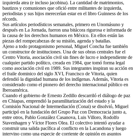
izquierda atea (e incluso jacobina). La cantidad de matrimonios,
bautizos y comuniones que ofició entre militantes de izquierda,
periodistas y sus hijos merecerían estar en el libro Guinness de los
récords.
Sus artículos periodísticos semanales, primero en Unomásuno y
después en La Jornada, fueron una bitácora rigurosa e informada de
la causa de los derechos humanos en México. En ellos están las
piezas del rompecabezas de su misión, agenda y batallas.
Ajeno a todo protagonismo personal, Miguel Concha fue también
un constructor de instituciones. Una de sus obras centrales fue el
Centro Vitoria, asociación civil sin fines de lucro e independiente de
cualquier partido político, creada en 1984, que tomó forma legal
como asociación civil en 1989. Sus integrantes inspiran su acción en
el fraile dominico del siglo XVI, Francisco de Vitoria, quien
defendió la dignidad humana de los indígenas. Además, Vitoria es
considerado como el pionero del derecho internacional público en
Iberoamérica.
Cuando el gobierno de Ernesto Zedillo descarriló el diálogo de paz
en Chiapas, emprendió la paramilitarización del estado y la
Comisión Nacional de Intermediación (Conai) se disolvió, Miguel
participó en la fundación del Grupo Paz con Democracia junto a,
entre otros, Pablo González Casanova, Luis Villoro, Rodolfo
Stavenhagen y Víctor Flores Olea. El colectivo intentó ayudar a
construir una salida pacífica al conflicto en la Lacandona y luego
intervino como una especie de corriente de opinión en asuntos