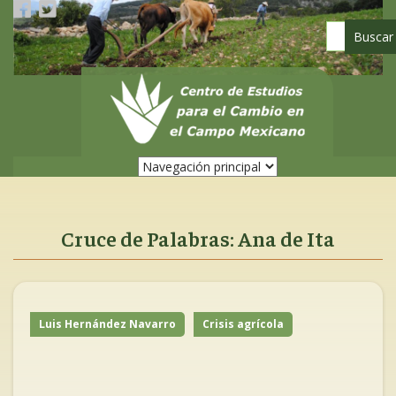
Pasar
al
contenido
principal
Cruce de Palabras: Ana de Ita
Luis Hernández Navarro
Crisis agrícola