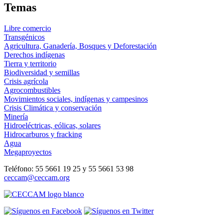
Temas
Libre comercio
Transgénicos
Agricultura, Ganadería, Bosques y Deforestación
Derechos indígenas
Tierra y territorio
Biodiversidad y semillas
Crisis agrícola
Agrocombustibles
Movimientos sociales, indígenas y campesinos
Crisis Climática y conservación
Minería
Hidroeléctricas, eólicas, solares
Hidrocarburos y fracking
Agua
Megaproyectos
Teléfono: 55 5661 19 25 y 55 5661 53 98
ceccam@ceccam.org