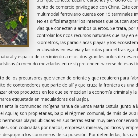
punto de comercio privilegiado con China. Este co
multimodal ferroviario cuenta con 15 terminales i
No es difícil imaginar los intereses que buscan apr
vías que conectan a ambos puertos. Se trata, por 
controlar los ricos recursos naturales que hay en 
kilómetros, las paradisiacas playas y los ecosiste
enclavados en esa vía y las rutas para el trasiego 
 natural y espacio de crecimiento a esos dos grandes polos de desarr
urísticas (a menudo mezcladas entre sí) pretenden hacerse de esas t
to de los precursores que vienen de oriente y que requieren para fab
to de contenedores que parte de allí y que cruza la frontera es una d
zar otros productos en los que se mezclan la economía criminal y la
 marca etiquetada en maquiladoras del Bajío).
asienta la comunidad indígena nahua de Santa María Ostula. Junto a l
l Aquila) son propietarias, bajo el régimen comunal, de más de 200 
as hermosas playas ubicadas en sus tierras están muy bien conservad
ales, son codiciadas por narcos, empresas mineras, políticos y empr
do de despojar a los comuneros de su posesión. Por defenderlas, los c