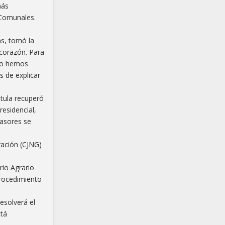
más
 Comunales.
as, tomó la
 corazón. Para
 lo hemos
 de explicar
stula recuperó
esidencial,
vasores se
ración (CJNG)
rio Agrario
procedimiento
esolverá el
stá