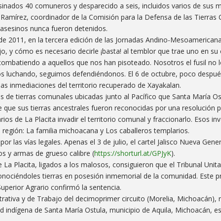
sinados 40 comuneros y desparecido a seis, incluidos varios de sus 
o Ramírez, coordinador de la Comisión para la Defensa de las Tierras
 asesinos nunca fueron detenidos.
de 2011, en la tercera edición de las Jornadas Andino-Mesoamerican
jo, y cómo es necesario decirle ¡basta! al temblor que trae uno en su
combatiendo a aquellos que nos han pisoteado. Nosotros el fusil no
mos luchando, seguimos defendiéndonos. El 6 de octubre, poco después
las inmediaciones del territorio recuperado de Xayakalan.
as de tierras comunales ubicadas junto al Pacífico que Santa María O
ue sus tierras ancestrales fueron reconocidas por una resolución pr
ios de La Placita invadir el territorio comunal y fraccionarlo. Esos in
a región: La familia michoacana y Los caballeros templarios.
 las vías legales. Apenas el 3 de julio, el cartel Jalisco Nueva Gene
os y armas de grueso calibre (
https://shorturl.at/GPJyK
).
La Placita, ligados a los malosos, consiguieron que el Tribunal Unita
 reconociéndoles tierras en posesión inmemorial de la comunidad. Este 
uperior Agrario confirmó la sentencia.
rativa y de Trabajo del decimoprimer circuito (Morelia, Michoacán), r
ad indígena de Santa María Ostula, municipio de Aquila, Michoacán, e