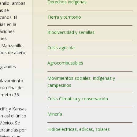
Derechos indígenas
anillo, ambas
as se
Tierra y territorio
canos. El
as en la
taciones
Biodiversidad y semillas
ones
 Manzanillo,
Crisis agrícola
ubos de acero,
Agrocombustibles
 grandes
Movimientos sociales, indígenas y
plazamiento.
campesinos
to final del
ámetro 36
Crisis Climática y conservación
cific y Kansas
Minería
 así el único
México. Se
Hidroeléctricas, eólicas, solares
ercancías por
xico, y un