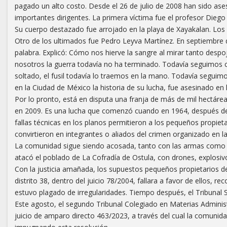
pagado un alto costo. Desde el 26 de julio de 2008 han sido ase
importantes dirigentes. La primera víctima fue el profesor Dieg
Su cuerpo destazado fue arrojado en la playa de Xayakalan. Los
Otro de los ultimados fue Pedro Leyva Martínez. En septiembre 
palabra. Explicó: Cómo nos hierve la sangre al mirar tanto despo
nosotros la guerra todavía no ha terminado. Todavía seguimos 
soltado, el fusil todavía lo traemos en la mano. Todavía segui
en la Ciudad de México la historia de su lucha, fue asesinado en 
Por lo pronto, está en disputa una franja de más de mil hectáre
en 2009. Es una lucha que comenzó cuando en 1964, después de q
fallas técnicas en los planos permitieron a los pequeños propietar
convirtieron en integrantes o aliados del crimen organizado en l
La comunidad sigue siendo acosada, tanto con las armas como por
atacó el poblado de La Cofradía de Ostula, con drones, explosiv
Con la justicia amañada, los supuestos pequeños propietarios de 
distrito 38, dentro del juicio 78/2004, fallara a favor de ellos,
estuvo plagado de irregularidades. Tiempo después, el Tribunal S
Este agosto, el segundo Tribunal Colegiado en Materias Administ
juicio de amparo directo 463/2023, a través del cual la comunid