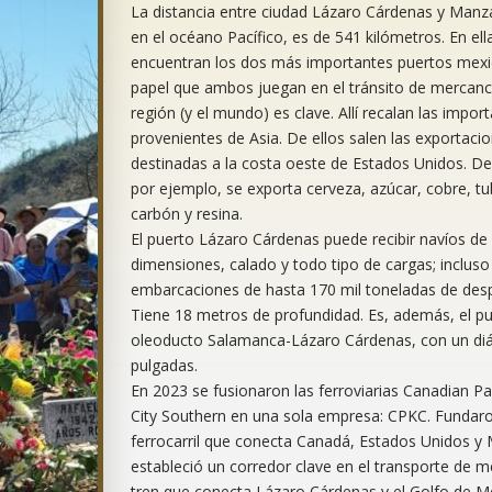
La distancia entre ciudad Lázaro Cárdenas y Manz
en el océano Pacífico, es de 541 kilómetros. En ell
encuentran los dos más importantes puertos mexi
papel que ambos juegan en el tránsito de mercancí
región (y el mundo) es clave. Allí recalan las impor
provenientes de Asia. De ellos salen las exportaci
destinadas a la costa oeste de Estados Unidos. De
por ejemplo, se exporta cerveza, azúcar, cobre, t
carbón y resina.
El puerto Lázaro Cárdenas puede recibir navíos de
dimensiones, calado y todo tipo de cargas; incluso
embarcaciones de hasta 170 mil toneladas de des
Tiene 18 metros de profundidad. Es, además, el pun
oleoducto Salamanca-Lázaro Cárdenas, con un di
pulgadas.
En 2023 se fusionaron las ferroviarias Canadian Pa
City Southern en una sola empresa: CPKC. Fundaron
ferrocarril que conecta Canadá, Estados Unidos y 
estableció un corredor clave en el transporte de m
tren que conecta Lázaro Cárdenas y el Golfo de Mé