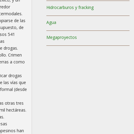
rredor
Hidrocarburos y fracking
ntermodales.
opiarse de las
Agua
supuesto, de
esos 541
Megaproyectos
mas
de drogas.
ollo. Crimen
ierras a como
ricar drogas
e las vías que
 formal (desde
as otras tres
mil hectáreas.
as.
esas
ampesinos han