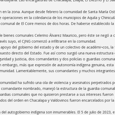
n en la zona. Aunque desde febrero la comunidad de Santa María Ost
 operaciones en la colindancia de los municipios de Aquila y Chinicuil
a comunal de El Coire menos de dos horas. De haberse establecido la
 de bienes comunales Celerino Álvarez Mauricio, pero éste se negó a 
ravés suyo, el CJNG comenzó a infiltrarse en la comunidad.
el apoyo del gobierno del estado y de un colectivo de académi¬cos, la
esto directo del Estado. Fue así como surgió una nueva estructura
ridad y Justicia, dos comandantes y dos policías o guardias comuna
in embargo, más que expresión de autonomía indígena genuina, esta 
a comunidad. Lamentablemente, sus comandantes y muchos integrantes 
comunidad ha sufrido una ola de violencia y asesinatos perpetrados p
er comandante nombrado, manejó la estructura de la guardia comunal
guardias comunales que no quisieron prestarse a sus intereses fueron
os del orden en Chacalapa y Valdovinos fueron encarcelados por la 
ia del autogobierno indígena son innumerables. El 5 de julio de 2023, 