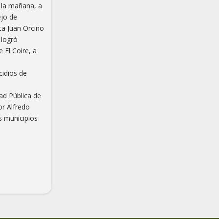
e la mañana, a
ejo de
ta Juan Orcino
 logró
 El Coire, a
cidios de
ad Pública de
or Alfredo
s municipios