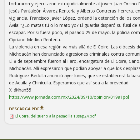
torturaron y ejecutaron extrajudicialmente al joven Juan Orcino R
Jesús Pantaleón Álvarez Rentería y Alberto Contreras Herrera, en
vigilancia, Francisco Javier López, ordenó la detención de los c
Ávila: “¿Lo matas tú o lo mato yo? El guardia disparó su fusil de 
escapar. Por si fuera poco, el pasado 29 de mayo, la policía com
Cipriano Medina Rentería.
La violencia en esa región va más allá de El Coire. Las diócesis
Michoacán han denunciado agresiones criminales contra comunid
El 8 de septiembre fueron al Faro, encargatura de El Coire, Carl
Michoacán. Allí expresaron que podían apoyar a que los desplaza
Rodríguez Bedolla anunció ayer lunes, que se establecerá la base 
de Aquila y Chinicuila. Esperamos que así sea a la brevedad.
X: @lhan55
https://www.jornada.com.mx/2024/09/10/opinion/019a1pol
DESCARGA PDF
El Coire, del sueño a la pesadilla 10sep24.pdf