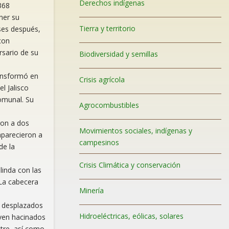
Derechos indígenas
368
ner su
Tierra y territorio
ses después,
con
rsario de su
Biodiversidad y semillas
ransformó en
Crisis agrícola
l Jalisco
omunal. Su
Agrocombustibles
ron a dos
Movimientos sociales, indígenas y
aparecieron a
campesinos
de la
Crisis Climática y conservación
linda con las
 La cabecera
Minería
e desplazados
Hidroeléctricas, eólicas, solares
ven hacinados
itre, así como