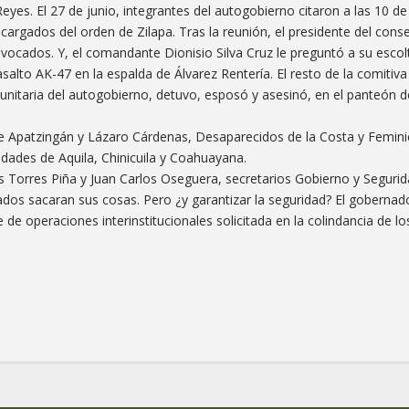
eyes. El 27 de junio, integrantes del autogobierno citaron a las 10 d
cargados del orden de Zilapa. Tras la reunión, el presidente del cons
onvocados. Y, el comandante Dionisio Silva Cruz le preguntó a su escol
asalto AK-47 en la espalda de Álvarez Rentería. El resto de la comitiva
unitaria del autogobierno, detuvo, esposó y asesinó, en el panteón de
 de Apatzingán y Lázaro Cárdenas, Desaparecidos de la Costa y Femini
ades de Aquila, Chinicuila y Coahuayana.
os Torres Piña y Juan Carlos Oseguera, secretarios Gobierno y Segurid
dos sacaran sus cosas. Pero ¿y garantizar la seguridad? El gobernad
de operaciones interinstitucionales solicitada en la colindancia de lo