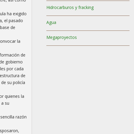
Hidrocarburos y fracking
ula ha exigido
a, el pasado
Agua
 base de
Megaproyectos
convocar la
 formación de
 de gobierno
les por cada
estructura de
de su policía
or quienes la
 a su
sencilla razón
esposaron,