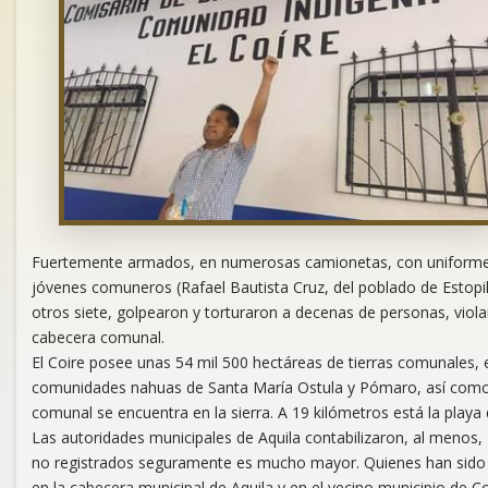
Fuertemente armados, en numerosas camionetas, con uniformes d
jóvenes comuneros (Rafael Bautista Cruz, del poblado de Estopil
otros siete, golpearon y torturaron a decenas de personas, viol
cabecera comunal.
El Coire posee unas 54 mil 500 hectáreas de tierras comunales, e
comunidades nahuas de Santa María Ostula y Pómaro, así como c
comunal se encuentra en la sierra. A 19 kilómetros está la playa
Las autoridades municipales de Aquila contabilizaron, al meno
no registrados seguramente es mucho mayor. Quienes han sido 
en la cabecera municipal de Aquila y en el vecino municipio de C