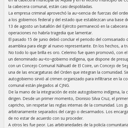
la cabecera comunal, están casi despobladas.
La empresa criminal aprovechó la au¬sencia de fuerzas del orde
a los gobiernos federal y del estado que establezcan una base de
13 de agosto un batallón del Ejército permaneció en la cabecer
operaciones no habría tragedia que lamentar.
El pasado 15 de junio debió concluir el periodo del comisariado
asamblea para elegir al nuevo representante. En los hechos, a t
No todo lo que brilla es oro. Celerino fue quien promovió, con 
un denominado au¬to¬gobierno indígena, que dispone de presupu
con un Concejo Comunal Náhuatl de El Coire, un Concejo de Segu
una de las encargaturas del Orden que integran la comunidad. S
autogobierno sirvió al crimen organizado para infiltrarse en l
comunal están plegados al CJNG.
De la mano de la integración de este autogobierno indígena, la 
dirigen. Desde un primer momento, Dionisio Silva Cruz, el prim
capricho, sin respetar las reglas internas de la comunidad. Los 
arbitrariamente separados del cargo o desarmados. Los encargad
de no estar de acuerdo con su proceder.
A otros les fue peor. Las arbitrariedades de la policía comunitar