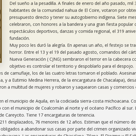
Del sueño a la pesadilla. A finales de enero del año pasado, mil 
habitantes de la comunidad nahua de El Coire, votaron por obte
presupuesto directo y tener su autogobierno indígena. Siete me
celebraron, con honores a la bandera y una gran fiesta popular 
espectáculos deportivos, danzas y comida regional, el 319 anive
fundación.
Muy poco les duró la alegría. En apenas un año, el festejo se t
horror. Entre el 13 y el 19 del pasado agosto, comandos del cárte
Nueva Generación ( CJNG) sembraron el terror en la cabecera c
objetivo es controlar el territorio y despoblarlo para el despojo.
e camuflaje, los de las cuatro letras tomaron el poblado. Asesina
a, y a Eutimio Medina Herrera, de la encargatura de Chacalapa), des
aron a multitud de mujeres y robaron y saquearon casas y comercios 
n el municipio de Aquila, en la codiciada sierra-costa michoacana. Co
on el municipio de Coalcomán al norte y el océano Pacífico al sur.
 de Careycito. Tiene 17 encargaturas de tenencia.
s, 211 desplazados, 76 menores de 12 años. Estiman que el número d
obligados a abandonar sus casas por parte del crimen organizado vi
oahuayana. Las encargaturas de Chacalapa, Zilapa, El Diezmo y El Sal