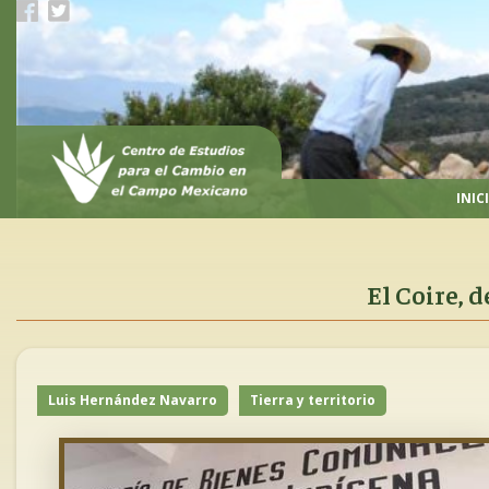
Pasar
al
contenido
principal
INIC
El Coire, d
Luis Hernández Navarro
Tierra y territorio