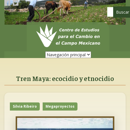
Pasar
al
contenido
principal
Tren Maya: ecocidio y etnocidio
Silvia Ribeiro
Megaproyectos