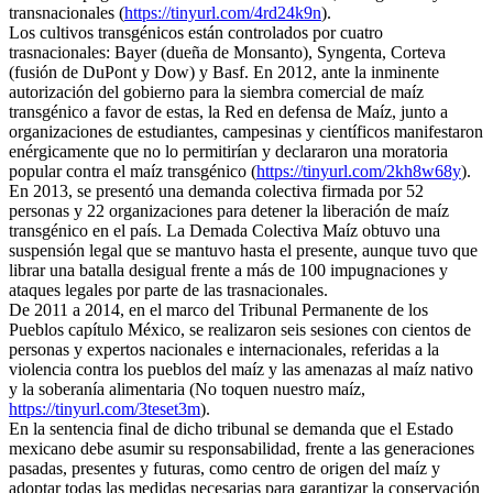
transnacionales (
https://tinyurl.com/4rd24k9n
).
Los cultivos transgénicos están controlados por cuatro
trasnacionales: Bayer (dueña de Monsanto), Syngenta, Corteva
(fusión de DuPont y Dow) y Basf. En 2012, ante la inminente
autorización del gobierno para la siembra comercial de maíz
transgénico a favor de estas, la Red en defensa de Maíz, junto a
organizaciones de estudiantes, campesinas y científicos manifestaron
enérgicamente que no lo permitirían y declararon una moratoria
popular contra el maíz transgénico (
https://tinyurl.com/2kh8w68y
).
En 2013, se presentó una demanda colectiva firmada por 52
personas y 22 organizaciones para detener la liberación de maíz
transgénico en el país. La Demada Colectiva Maíz obtuvo una
suspensión legal que se mantuvo hasta el presente, aunque tuvo que
librar una batalla desigual frente a más de 100 impugnaciones y
ataques legales por parte de las trasnacionales.
De 2011 a 2014, en el marco del Tribunal Permanente de los
Pueblos capítulo México, se realizaron seis sesiones con cientos de
personas y expertos nacionales e internacionales, referidas a la
violencia contra los pueblos del maíz y las amenazas al maíz nativo
y la soberanía alimentaria (No toquen nuestro maíz,
https://tinyurl.com/3teset3m
).
En la sentencia final de dicho tribunal se demanda que el Estado
mexicano debe asumir su responsabilidad, frente a las generaciones
pasadas, presentes y futuras, como centro de origen del maíz y
adoptar todas las medidas necesarias para garantizar la conservación