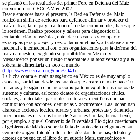
se plasmó en los resultados del primer Foro en Defensa del Maíz,
convocado por CECCAM en 2002.
Desde entonces hasta el presente, la Red en Defensa del Maíz
realizó un sinfín de acciones para defender, afirmar y proteger el
maíz nativo, la milpa y la autonomía de las comunidades, bases que
lo sostienen. Realizó procesos y talleres para diagnosticar la
contaminación transgénica, entender sus causas y compartir
estrategias para proteger y descontaminar el maíz, articularse a nivel
nacional e internacional con otras organizaciones para la defensa del
maíz campesino, exigiendo su prohibición en México y
Mesoamérica por ser un riesgo inaceptable a la biodiversidad y a la
soberanía alimentaria en todo el mundo
(
https://www.ceccam.org/node/2049
).
La lucha contra el maíz transgénico en México es de muy amplio
espectro, participan desde los pueblos que crearon el maíz hace 10
mil años y lo siguen cuidando como parte integral de sus modos de
sustento y culturas, así como cientos de organizaciones civiles,
sociales, ambientales, pastorales, culturales, científicas que han
contribuido con acciones, denuncias y documentos. Las luchan han
abarcado acciones locales, rurales y urbanas, protestas y denuncias
internacionales en varios foros de Naciones Unidas, lo cual llevó,
por ejemplo, a que el Convenio de Diversidad Biológica cuestionara
al gobierno de México sobre la falta de protección del grano en su
centro de origen. Intenté reflejar dos décadas de luchas, debates y
actores en pugna en el libro de mi autoría Maíz, transgénicos y