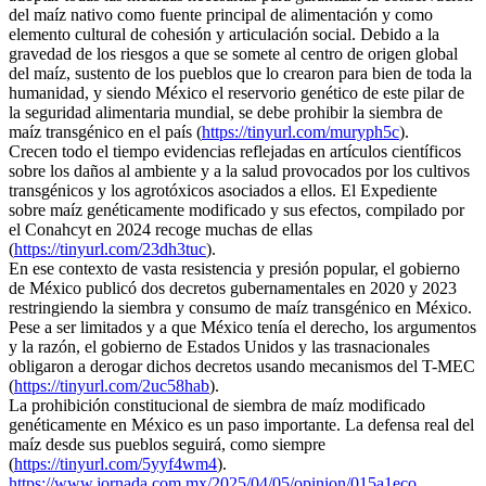
del maíz nativo como fuente principal de alimentación y como
elemento cultural de cohesión y articulación social. Debido a la
gravedad de los riesgos a que se somete al centro de origen global
del maíz, sustento de los pueblos que lo crearon para bien de toda la
humanidad, y siendo México el reservorio genético de este pilar de
la seguridad alimentaria mundial, se debe prohibir la siembra de
maíz transgénico en el país (
https://tinyurl.com/muryph5c
).
Crecen todo el tiempo evidencias reflejadas en artículos científicos
sobre los daños al ambiente y a la salud provocados por los cultivos
transgénicos y los agrotóxicos asociados a ellos. El Expediente
sobre maíz genéticamente modificado y sus efectos, compilado por
el Conahcyt en 2024 recoge muchas de ellas
(
https://tinyurl.com/23dh3tuc
).
En ese contexto de vasta resistencia y presión popular, el gobierno
de México publicó dos decretos gubernamentales en 2020 y 2023
restringiendo la siembra y consumo de maíz transgénico en México.
Pese a ser limitados y a que México tenía el derecho, los argumentos
y la razón, el gobierno de Estados Unidos y las trasnacionales
obligaron a derogar dichos decretos usando mecanismos del T-MEC
(
https://tinyurl.com/2uc58hab
).
La prohibición constitucional de siembra de maíz modificado
genéticamente en México es un paso importante. La defensa real del
maíz desde sus pueblos seguirá, como siempre
(
https://tinyurl.com/5yyf4wm4
).
https://www.jornada.com.mx/2025/04/05/opinion/015a1eco