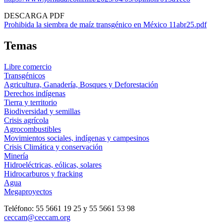
DESCARGA PDF
Prohibida la siembra de maíz transgénico en México 11abr25.pdf
Temas
Libre comercio
Transgénicos
Agricultura, Ganadería, Bosques y Deforestación
Derechos indígenas
Tierra y territorio
Biodiversidad y semillas
Crisis agrícola
Agrocombustibles
Movimientos sociales, indígenas y campesinos
Crisis Climática y conservación
Minería
Hidroeléctricas, eólicas, solares
Hidrocarburos y fracking
Agua
Megaproyectos
Teléfono: 55 5661 19 25 y 55 5661 53 98
ceccam@ceccam.org