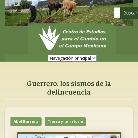
Pasar
al
contenido
principal
Guerrero: los sismos de la
delincuencia
Abel Barrera
Tierra y territorio