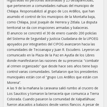
registradas 60 personas asesinadas y 25 desaparecidas,
que pertenecen a comunidades nahuas del municipio de
Chilapa. Responsabilizó al grupo de Los Ardillos, que han
asumido el control de los municipios de la Montaña baja,
como Chilapa, José Joaquín de Herrera y Zitlala. La disputa
territorial se da con irrupciones armadas y balaceras.
El anuncio se concretó el 30 de enero cuando 200 policías
del Sistema de Seguridad y Justicia Ciudadana de la UPOEG
apoyados por integrantes del CIPOG avanzaron hacia las
comunidades de Tecoanapa y Juan R. Escudero. Leyeron un
comunicado en la Plaza de la Paz en Ayutla de los Libres
donde manifestaron las razones de su presencia: “combatir
al crimen organizado” que desde hace seis años tiene bajo
control varias comunidades. Señalaron que los presidentes
municipales están con el “grupo Los Ardillos que están con
Morena”.
A las 9 de la mañana la caravana salió rumbo al crucero de
Los Saucitos y tomaron la terracería que comunica a Tierra
Colorada. Cuando pasaron la comunidad de Xalpatláhuac
fueron atacados a balazos desde varios flancos. A pesar de