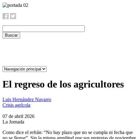
Pasar
al
contenido
principal
El regreso de los agricultores
Luis Hernández Navarro
Crisis agrícola
07 de abril 2026
La Jornada
Como dice el refrán: “No hay plazo que no se cumpla ni fecha que
no se llegue”. Sin la misma amplitud que sus protestas de noviembre