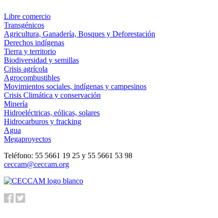
Libre comercio
Transgénicos
Agricultura, Ganadería, Bosques y Deforestación
Derechos indígenas
Tierra y territorio
Biodiversidad y semillas
Crisis agrícola
Agrocombustibles
Movimientos sociales, indígenas y campesinos
Crisis Climática y conservación
Minería
Hidroeléctricas, eólicas, solares
Hidrocarburos y fracking
Agua
Megaproyectos
Teléfono: 55 5661 19 25 y 55 5661 53 98
ceccam@ceccam.org