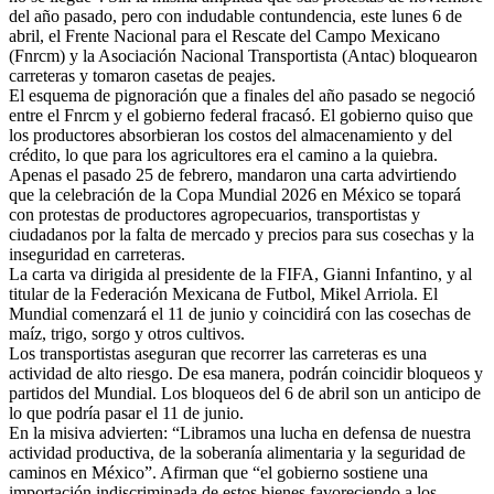
del año pasado, pero con indudable contundencia, este lunes 6 de
abril, el Frente Nacional para el Rescate del Campo Mexicano
(Fnrcm) y la Asociación Nacional Transportista (Antac) bloquearon
carreteras y tomaron casetas de peajes.
El esquema de pignoración que a finales del año pasado se negoció
entre el Fnrcm y el gobierno federal fracasó. El gobierno quiso que
los productores absorbieran los costos del almacenamiento y del
crédito, lo que para los agricultores era el camino a la quiebra.
Apenas el pasado 25 de febrero, mandaron una carta advirtiendo
que la celebración de la Copa Mundial 2026 en México se topará
con protestas de productores agropecuarios, transportistas y
ciudadanos por la falta de mercado y precios para sus cosechas y la
inseguridad en carreteras.
La carta va dirigida al presidente de la FIFA, Gianni Infantino, y al
titular de la Federación Mexicana de Futbol, Mikel Arriola. El
Mundial comenzará el 11 de junio y coincidirá con las cosechas de
maíz, trigo, sorgo y otros cultivos.
Los transportistas aseguran que recorrer las carreteras es una
actividad de alto riesgo. De esa manera, podrán coincidir bloqueos y
partidos del Mundial. Los bloqueos del 6 de abril son un anticipo de
lo que podría pasar el 11 de junio.
En la misiva advierten: “Libramos una lucha en defensa de nuestra
actividad productiva, de la soberanía alimentaria y la seguridad de
caminos en México”. Afirman que “el gobierno sostiene una
importación indiscriminada de estos bienes favoreciendo a los