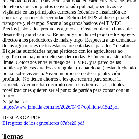
relacionadas con el transporte: seguridad en carreteras, desactivación
de retenes que son puntos de extorsión policial, operativos de
vigilancia en las principales carreteras federales e instalación de
cámaras y botones de seguridad. Retiro del IEPS al diésel para el
transporte y el campo. Sacar a los granos básicos del T-MEC.
Precios justos a los productos agrícolas. Creación de una banca de
desarrollo para el campo. Reiniciar y concluir el pago de los apoyos
directos a los productores de maíz y trigo. Respuesta a las demandas
de los agricultores de los estados presentadas el pasado 1º de abril.
El que las autoridades hayan platicado con los agricultores no
significa que hayan resuelto sus demandas. Están en una situación
límite. Colocados entre el fuego del T-MEC y la pared de las
políticas públicas que los estrangulan (o abandonan), están luchando
por su sobrevivencia. Viven un proceso de descapitalización
profundo. No tienen ahorros a los que recurrir para sortear la
tormenta. Algunos han decidido rentar sus tierras. Las actuales
movilizaciones quieren ser el punto de partida para contar con un
futuro.
X: @lhan55
https://www.jornada.com.mx/2026/04/07/opinion/015a2pol
DESCARGA PDF
El regreso de los agricultores 07abr26.pdf
Temas