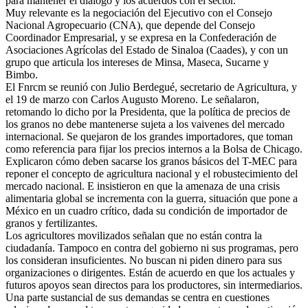
para mantener el diálogo y los acuerdos con el sector.
Muy relevante es la negociación del Ejecutivo con el Consejo
Nacional Agropecuario (CNA), que depende del Consejo
Coordinador Empresarial, y se expresa en la Confederación de
Asociaciones Agrícolas del Estado de Sinaloa (Caades), y con un
grupo que articula los intereses de Minsa, Maseca, Sucarne y
Bimbo.
El Fnrcm se reunió con Julio Berdegué, secretario de Agricultura, y
el 19 de marzo con Carlos Augusto Moreno. Le señalaron,
retomando lo dicho por la Presidenta, que la política de precios de
los granos no debe mantenerse sujeta a los vaivenes del mercado
internacional. Se quejaron de los grandes importadores, que toman
como referencia para fijar los precios internos a la Bolsa de Chicago.
Explicaron cómo deben sacarse los granos básicos del T-MEC para
reponer el concepto de agricultura nacional y el robustecimiento del
mercado nacional. E insistieron en que la amenaza de una crisis
alimentaria global se incrementa con la guerra, situación que pone a
México en un cuadro crítico, dada su condición de importador de
granos y fertilizantes.
Los agricultores movilizados señalan que no están contra la
ciudadanía. Tampoco en contra del gobierno ni sus programas, pero
los consideran insuficientes. No buscan ni piden dinero para sus
organizaciones o dirigentes. Están de acuerdo en que los actuales y
futuros apoyos sean directos para los productores, sin intermediarios.
Una parte sustancial de sus demandas se centra en cuestiones