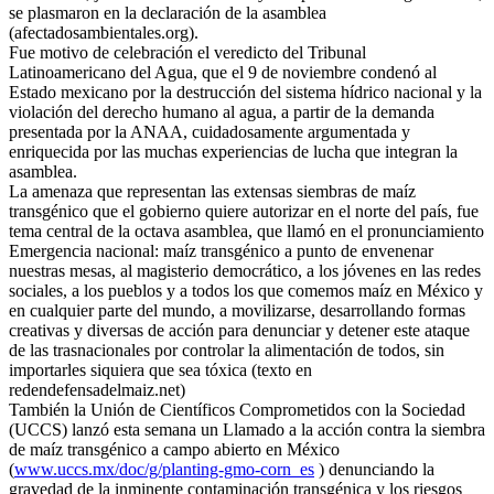
se plasmaron en la declaración de la asamblea
(afectadosambientales.org).
Fue motivo de celebración el veredicto del Tribunal
Latinoamericano del Agua, que el 9 de noviembre condenó al
Estado mexicano por la destrucción del sistema hídrico nacional y la
violación del derecho humano al agua, a partir de la demanda
presentada por la ANAA, cuidadosamente argumentada y
enriquecida por las muchas experiencias de lucha que integran la
asamblea.
La amenaza que representan las extensas siembras de maíz
transgénico que el gobierno quiere autorizar en el norte del país, fue
tema central de la octava asamblea, que llamó en el pronunciamiento
Emergencia nacional: maíz transgénico a punto de envenenar
nuestras mesas, al magisterio democrático, a los jóvenes en las redes
sociales, a los pueblos y a todos los que comemos maíz en México y
en cualquier parte del mundo, a movilizarse, desarrollando formas
creativas y diversas de acción para denunciar y detener este ataque
de las trasnacionales por controlar la alimentación de todos, sin
importarles siquiera que sea tóxica (texto en
redendefensadelmaiz.net)
También la Unión de Científicos Comprometidos con la Sociedad
(UCCS) lanzó esta semana un Llamado a la acción contra la siembra
de maíz transgénico a campo abierto en México
(
www.uccs.mx/doc/g/planting-gmo-corn_es
) denunciando la
gravedad de la inminente contaminación transgénica y los riesgos