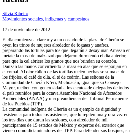
Silvia Ribeiro
Movimientos sociales, indígenas y campesinos
17 de noviembre de 2012
El día comienza a clarear y a un costado de la plaza de Cherán se
oyen los trinos de mujeres alrededor de fogatas y anafres,
preparando las tortillas para los que llegarán a desayunar. Amasan en
metate la masa de maíz azul que dejaron durmiendo el día anterior,
para que la cal abriera los granos que nos brindan su corazón.
Danzan las manos convirtiendo la masa en alas que se esponjan en
el comal. Al olor cálido de las tortillas recién hechas se suma el de
los frijoles, el café de olla, el té de cedrón. Las señoras de la
Comunidad de Cherán K’eri, Michoacán, igual que su Consejo
Mayor, reciben con generosidad a los cientos de delegados de todos
el país reunidos para la octava Asamblea Nacional de Afectados
Ambientales (ANAA) y una preaudiencia del Tribunal Permanente
de los Pueblos (TPP).
La comunidad indígena de Cherán es un ejemplo de dignidad y
resistencia para todos los asistentes, que lo repiten una y otra vez en
los tres días que duran las sesiones, con alrededor de mil
participantes de 15 estados de México y expertos del exterior que
vienen como dictaminadores del TPP. Para defender sus bosques, su