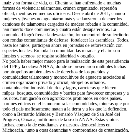
maíz y su forma de vida, en Cherán se han enfrentado a muchas
formas de violencia: talamontes, crimen organizado, represión
oficial, mentiras en medios oficiosos. Desde abril de 2011, cuando
mujeres y jóvenes no aguantaron más y se lanzaron a detener los
camiones de talamontes cargados de madera robada a la comunidad,
han muerto doce comuneros y cuatro están desaparecidos. La
comunidad logró frenar la devastación, tomar control de su territorio
con rondas comunitarias de defensa, fortalecer las asambleas. Todos,
hasta los niños, participan ahora en jornadas de reforestación con
especies locales. En toda la comunidad las miradas y el aire son
limpios y serenos, se respira solidaridad y orgullo.
No podía haber mejor marco para la realización de esta preaudiencia
del TPP y la octava ANAA, donde se presentaron múltiples luchas
por atropellos ambientales y de derechos de los pueblos y
comunidades: talamontes y monocultivos de aguacate asociados al
crimen organizado privado y oficial, atropellos urbanos,
contaminación industrial de ríos y lagos, carreteras que hieren
milpas, bosques, comunidades y barrios para favorecer empresas y a
los ricos, fumigación con agrotóxicos prohibidos en otros países,
parques eólicos en el Istmo contra las comunidades, mineras que por
todo el país mafiosamente matan a la tierra y a los que la defienden,
como a Bernardo Méndez y Bernardo Vásquez de San José del
Progreso, Oaxaca, anfitriones de la sexta ANAA. Éstas y otras
luchas, como la de estudiantes y maestros democráticos en
Michoacán, junto a otras denuncias y compromisos de organización,