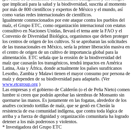
que implicará para la salud y la biodiversidad, suscrita al momento
por más de 800 científicos y expertos de México y el mundo, así
como varias redes internacionales de científicos.
Igualmente conmocionados por este ataque contra los pueblos del
maíz, el Grupo ETC, como organización internacional con estatus
consultivo en Naciones Unidas, llevará el tema ante la FAO y el
Convenio de Diversidad Biológica, organismos que deben proteger
los centros de origen de los cultivos. Si se aprobaran las solicitudes
de las trasnacionales en México, sería la primer liberación masiva en
el centro de origen de un cultivo de importancia global para la
alimentación. ETC señala que la erosión de la biodiversidad del
maíz que causarán los transgénicos, tendrá impactos en América
Latina, Asia y África, donde actualmente los países surafricanos
Lesotho, Zambia y Malawi tienen el mayor consumo por persona de
maíz y dependen de su biodiversidad para adaptarlo. (Ver
www.etcgroup.org
)
Las empresas y el gobierno de Calderón (o el de Peña Nieto) comen
lumbre si creen que podrán aprobar las siembras de Monsanto sin
quemarse las manos. Es justamente en las fogatas, alrededor de los
anafres cociendo tortillas de maíz, que se gestó en Cherán la
resistencia de esa comunidad indígena, que contra toda lógica de
arriba y a fuerza de dignidad y organización comunitaria ha logrado
detener a los más poderosos y violentos.
* Investigadora del Grupo ETC