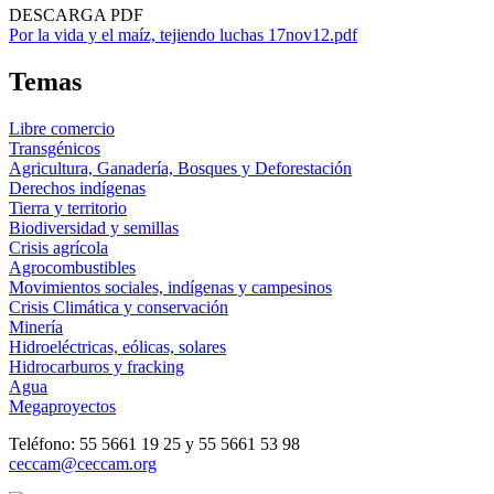
DESCARGA PDF
Por la vida y el maíz, tejiendo luchas 17nov12.pdf
Temas
Libre comercio
Transgénicos
Agricultura, Ganadería, Bosques y Deforestación
Derechos indígenas
Tierra y territorio
Biodiversidad y semillas
Crisis agrícola
Agrocombustibles
Movimientos sociales, indígenas y campesinos
Crisis Climática y conservación
Minería
Hidroeléctricas, eólicas, solares
Hidrocarburos y fracking
Agua
Megaproyectos
Teléfono: 55 5661 19 25 y 55 5661 53 98
ceccam@ceccam.org