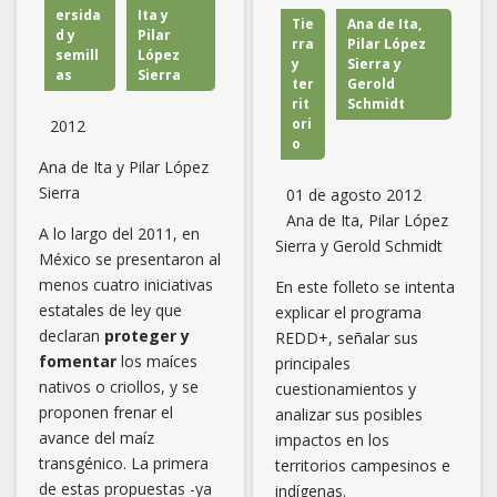
ersida
Ita y
Tie
Ana de Ita,
d y
Pilar
rra
Pilar López
semill
López
y
Sierra y
as
Sierra
ter
Gerold
rit
Schmidt
ori
2012
o
Ana de Ita y Pilar López
Sierra
01 de agosto 2012
Ana de Ita, Pilar López
A lo largo del 2011, en
Sierra y Gerold Schmidt
México se presentaron al
menos cuatro iniciativas
En este folleto se intenta
estatales de ley que
explicar el programa
declaran
proteger y
REDD+, señalar sus
fomentar
los maíces
principales
nativos o criollos, y se
cuestionamientos y
proponen frenar el
analizar sus posibles
avance del maíz
impactos en los
transgénico. La primera
territorios campesinos e
de estas propuestas -ya
indígenas.