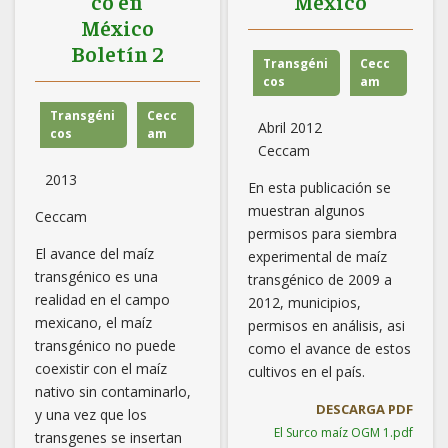
co en
México
México
Boletín 2
Transgéni
Cecc
cos
am
Transgéni
Cecc
Abril 2012
cos
am
Ceccam
2013
En esta publicación se
muestran algunos
Ceccam
permisos para siembra
El avance del maíz
experimental de maíz
transgénico es una
transgénico de 2009 a
realidad en el campo
2012, municipios,
mexicano, el maíz
permisos en análisis, asi
transgénico no puede
como el avance de estos
coexistir con el maíz
cultivos en el país.
nativo sin contaminarlo,
DESCARGA PDF
y una vez que los
El Surco maíz OGM 1.pdf
transgenes se insertan