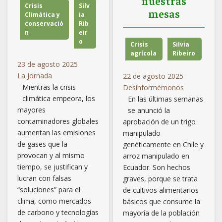
nuestras
Crisis
Silv
mesas
Climática y
ia
conservació
Rib
n
eir
o
Crisis
Silvia
agrícola
Ribeiro
23 de agosto 2025
La Jornada
22 de agosto 2025
Mientras la crisis
Desinformémonos
climática empeora, los
En las últimas semanas
mayores
se anunció la
contaminadores globales
aprobación de un trigo
aumentan las emisiones
manipulado
de gases que la
genéticamente en Chile y
provocan y al mismo
arroz manipulado en
tiempo, se justifican y
Ecuador. Son hechos
lucran con falsas
graves, porque se trata
“soluciones” para el
de cultivos alimentarios
clima, como mercados
básicos que consume la
de carbono y tecnologías
mayoría de la población