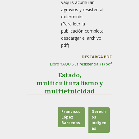
yaquis acumulan
agravios y resisten al
exterminio.
(Para leer la
publicación completa
descargar el archivo
pdf)
DESCARGA PDF
Libro YAQUIS La resistencia..(1).pdf
Estado,
multiculturalismo y
multietnicidad
Francisco
Derech
López
os
Barcenas
indígen
as