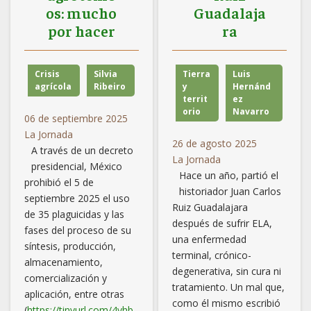
os: mucho
Guadalaja
por hacer
ra
Crisis
Silvia
Tierra
Luis
agrícola
Ribeiro
y
Hernánd
territ
ez
orio
Navarro
06 de septiembre 2025
La Jornada
26 de agosto 2025
A través de un decreto
La Jornada
presidencial, México
Hace un año, partió el
prohibió el 5 de
historiador Juan Carlos
septiembre 2025 el uso
Ruiz Guadalajara
de 35 plaguicidas y las
después de sufrir ELA,
fases del proceso de su
una enfermedad
síntesis, producción,
terminal, crónico-
almacenamiento,
degenerativa, sin cura ni
comercialización y
tratamiento. Un mal que,
aplicación, entre otras
como él mismo escribió
(
https://tinyurl.com/4vhb