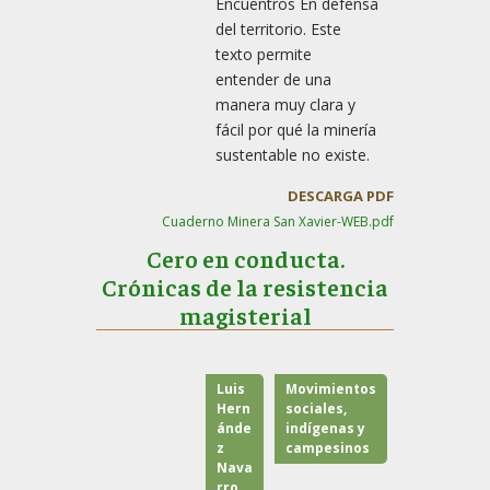
Encuentros En defensa
del territorio. Este
texto permite
entender de una
manera muy clara y
fácil por qué la minería
sustentable no existe.
DESCARGA PDF
Cuaderno Minera San Xavier-WEB.pdf
Cero en conducta.
Crónicas de la resistencia
magisterial
Luis
Movimientos
Hern
sociales,
ánde
indígenas y
z
campesinos
Nava
rro