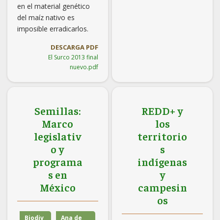
en el material genético
del maíz nativo es
imposible erradicarlos.
DESCARGA PDF
El Surco 2013 final
nuevo.pdf
Semillas:
REDD+ y
Marco
los
legislativ
territorio
o y
s
programa
indígenas
s en
y
México
campesin
os
Biodiv
Ana de