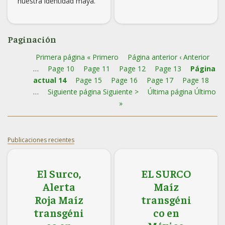
nuestra identidad maya.
Paginación
Primera página
« Primero
Página anterior
‹ Anterior
…
Page
10
Page
11
Page
12
Page
13
Página
actual
14
Page
15
Page
16
Page
17
Page
18
…
Siguiente página
Siguiente >
Última página
Último
»
Publicaciones recientes
El Surco,
EL SURCO
Alerta
Maíz
Roja Maíz
transgéni
transgéni
co en