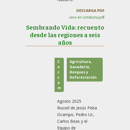
DESCARGA PDF
cero en conducta.pdf
Sembrando Vida: recuento
desde las regiones a seis
años
C
Agricultura,
e
Ganadería,
c
Bosques y
c
Deforestación
a
m
Agosto 2025
Russel de Jesús Peba
Ocampo, Pedro Uc,
Carlos Beas y el
Equipo de